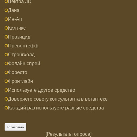
Вектра 3D
Дана
Ин-Ап
Килтикс
Празицид
Превентефф
Стронгхолд
Фолайн спрей
Форесто
Фронтлайн
Используете другое средство
Доверяете совету консультанта в ветаптеке
Каждый раз используете разные средства
[
Результаты опроса
]