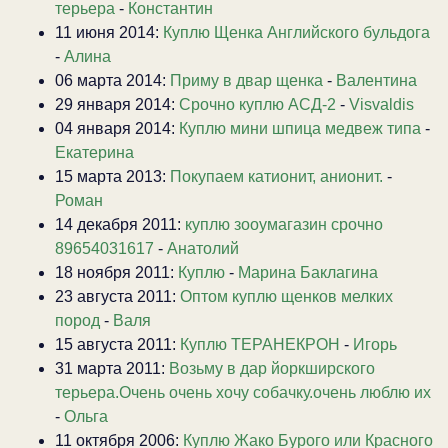
терьера
-
Константин
11 июня 2014:
Куплю Щенка Английского бульдога
-
Алина
06 марта 2014:
Приму в двар щенка
-
Валентина
29 января 2014:
Срочно куплю АСД-2
-
Visvaldis
04 января 2014:
Куплю мини шпица медвеж типа
-
Екатерина
15 марта 2013:
Покупаем катионит, анионит.
-
Роман
14 декабря 2011:
куплю зооумагазин срочно
89654031617
-
Анатолий
18 ноября 2011:
Куплю
-
Марина Баклагина
23 августа 2011:
Оптом куплю щенков мелких
пород
-
Валя
15 августа 2011:
Куплю ТЕРАНЕКРОН
-
Игорь
31 марта 2011:
Возьму в дар йоркширского
терьера.Очень очень хочу собачку.очень люблю их
-
Ольга
11 октября 2006:
Куплю Жако Бурого или Красного