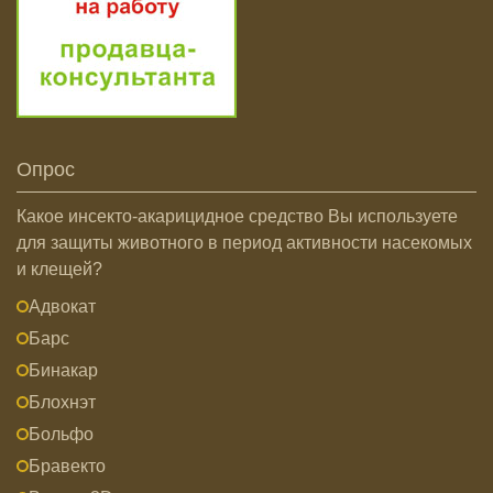
Опрос
Какое инсекто-акарицидное средство Вы используете
для защиты животного в период активности насекомых
и клещей?
Адвокат
Барс
Бинакар
Блохнэт
Больфо
Бравекто