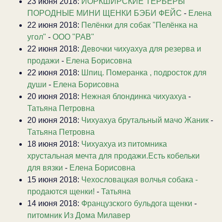
23 июня 2018:
ЙОРКШИРСКИЕ ТЕРЬЕРЫ
ПОРОДНЫЕ МИНИ ЩЕНКИ БЭБИ ФЕЙС
-
Елена
22 июня 2018:
Пелёнки для собак "Пелёнка на
угол"
-
ООО "РАВ"
22 июня 2018:
Девочки чихуахуа для резерва и
продажи
-
Елена Борисовна
22 июня 2018:
Шпиц. Померанка , подросток для
души
-
Елена Борисовна
20 июня 2018:
Нежная блондинка чихуахуа
-
Татьяна Петровна
20 июня 2018:
Чихуахуа брутальный мачо Жаник
-
Татьяна Петровна
18 июня 2018:
Чихуахуа из питомника
хрустальная мечта для продажи.Есть кобельки
для вязки
-
Елена Борисовна
15 июня 2018:
Чехословацкая волчья собака -
продаются щенки!
-
Татьяна
14 июня 2018:
Французского бульдога щенки
-
питомник Из Дома Милавер