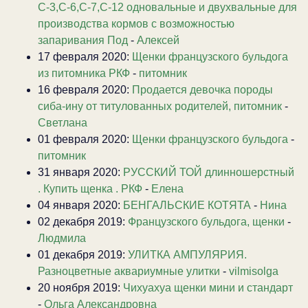
С-3,С-6,С-7,С-12 одновальные и двухвальные для
производства кормов с возможностью
запаривания Под
-
Алексей
17 февраля 2020:
Щенки французского бульдога
из питомника РКФ
-
питомник
16 февраля 2020:
Продается девочка породы
сиба-ину от титулованных родителей, питомник
-
Светлана
01 февраля 2020:
Щенки французского бульдога
-
питомник
31 января 2020:
РУССКИЙ ТОЙ длинношерстный
. Купить щенка . РКФ
-
Елена
04 января 2020:
БЕНГАЛЬСКИЕ КОТЯТА
-
Нина
02 декабря 2019:
Французского бульдога, щенки
-
Людмила
01 декабря 2019:
УЛИТКА АМПУЛЯРИЯ.
Разноцветные аквариумные улитки
-
vilmisolga
20 ноября 2019:
Чихуахуа щенки мини и стандарт
-
Ольга Александровна