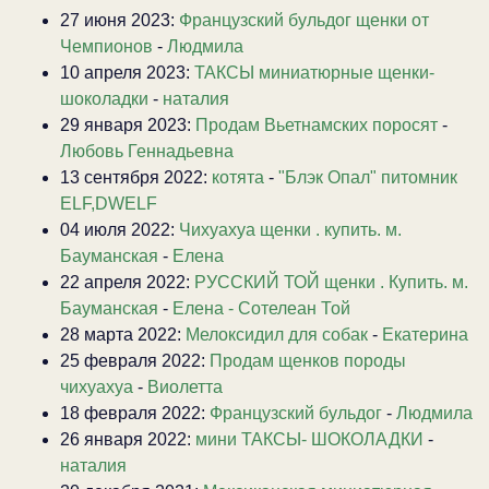
27 июня 2023:
Французский бульдог щенки от
Чемпионов
-
Людмила
10 апреля 2023:
ТАКСЫ миниатюрные щенки-
шоколадки
-
наталия
29 января 2023:
Продам Вьетнамских поросят
-
Любовь Геннадьевна
13 сентября 2022:
котята
-
"Блэк Опал" питомник
ELF,DWELF
04 июля 2022:
Чихуахуа щенки . купить. м.
Бауманская
-
Елена
22 апреля 2022:
РУССКИЙ ТОЙ щенки . Купить. м.
Бауманская
-
Елена - Сотелеан Той
28 марта 2022:
Мелоксидил для собак
-
Екатерина
25 февраля 2022:
Продам щенков породы
чихуахуа
-
Виолетта
18 февраля 2022:
Французский бульдог
-
Людмила
26 января 2022:
мини ТАКСЫ- ШОКОЛАДКИ
-
наталия