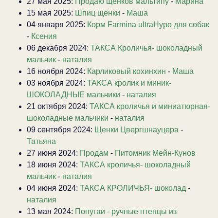
27 мая 2025:
Продаю щенков мальтипу
-
Марина
15 мая 2025:
Шпиц щенки
-
Маша
04 января 2025:
Корм Farmina ultraHypo для собак
-
Ксения
06 декабря 2024:
ТАКСА Кроличья- шоколадный
мальчик
-
наталия
16 ноября 2024:
Карликовый кохинхин
-
Маша
03 ноября 2024:
ТАКСА кролик и миник-
ШОКОЛАДНЫЕ мальчики
-
наталия
21 октября 2024:
ТАКСА кроличья и миниатюрная-
шоколадные мальчики
-
наталия
09 сентября 2024:
Щенки Цвергшнауцера
-
Татьяна
27 июня 2024:
Продам
-
Питомник Мейн-Кунов
18 июня 2024:
ТАКСА кроличья- шоколадный
мальчик
-
наталия
04 июня 2024:
ТАКСА КРОЛИЧЬЯ- шоколад
-
наталия
13 мая 2024:
Попугаи - ручные птенцы из