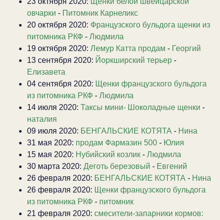
23 октября 2020:
Щенки белой швейцарской
овчарки
-
Питомник Карнеликс
20 октября 2020:
Французского бульдога щенки из
питомника РКФ
-
Людмила
19 октября 2020:
Лемур Катта продам
-
Георгий
13 сентября 2020:
Йоркширский терьер
-
Елизавета
04 сентября 2020:
Щенки французского бульдога
из питомника РКФ
-
Людмила
14 июля 2020:
Таксы мини- Шоколадные щенки
-
наталия
09 июля 2020:
БЕНГАЛЬСКИЕ КОТЯТА
-
Нина
31 мая 2020:
продам Фармазин 500
-
Юлия
15 мая 2020:
Нубийский козлик
-
Людмила
30 марта 2020:
Деготь березовый
-
Евгений
26 февраля 2020:
БЕНГАЛЬСКИЕ КОТЯТА
-
Нина
26 февраля 2020:
Щенки французского бульдога
из питомника РКФ
-
питомник
21 февраля 2020:
смесители-запарники кормов: