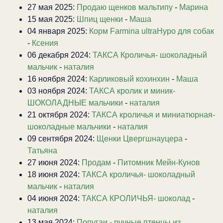
27 мая 2025:
Продаю щенков мальтипу
-
Марина
15 мая 2025:
Шпиц щенки
-
Маша
04 января 2025:
Корм Farmina ultraHypo для собак
-
Ксения
06 декабря 2024:
ТАКСА Кроличья- шоколадный
мальчик
-
наталия
16 ноября 2024:
Карликовый кохинхин
-
Маша
03 ноября 2024:
ТАКСА кролик и миник-
ШОКОЛАДНЫЕ мальчики
-
наталия
21 октября 2024:
ТАКСА кроличья и миниатюрная-
шоколадные мальчики
-
наталия
09 сентября 2024:
Щенки Цвергшнауцера
-
Татьяна
27 июня 2024:
Продам
-
Питомник Мейн-Кунов
18 июня 2024:
ТАКСА кроличья- шоколадный
мальчик
-
наталия
04 июня 2024:
ТАКСА КРОЛИЧЬЯ- шоколад
-
наталия
13 мая 2024:
Попугаи - ручные птенцы из