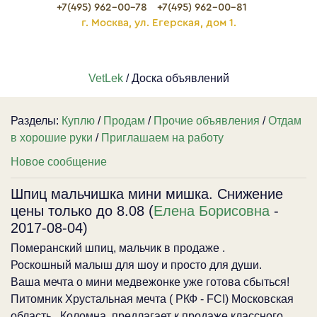
+7(495) 962-00-78
+7(495) 962-00-81
г. Москва, ул. Егерская, дом 1.
VetLek
/ Доска объявлений
Разделы:
Куплю
/
Продам
/
Прочие объявления
/
Отдам
в хорошие руки
/
Приглашаем на работу
Новое сообщение
Шпиц мальчишка мини мишка. Снижение
цены только до 8.08 (
Елена Борисовна
-
2017-08-04)
Померанский шпиц, мальчик в продаже .
Роскошный малыш для шоу и просто для души.
Ваша мечта о мини медвежонке уже готова сбыться!
Питомник Хрустальная мечта ( РКФ - FCI) Московская
область , Коломна, предлагает к продаже классного