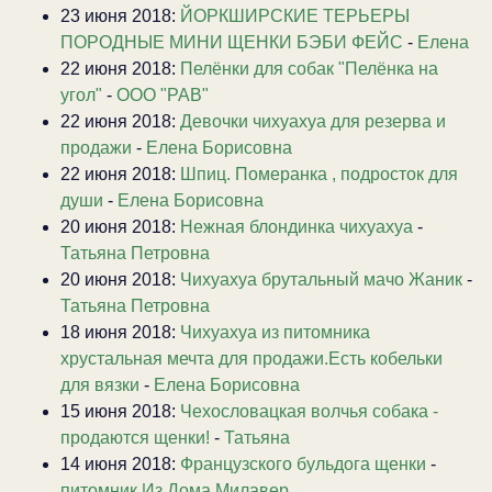
23 июня 2018:
ЙОРКШИРСКИЕ ТЕРЬЕРЫ
ПОРОДНЫЕ МИНИ ЩЕНКИ БЭБИ ФЕЙС
-
Елена
22 июня 2018:
Пелёнки для собак "Пелёнка на
угол"
-
ООО "РАВ"
22 июня 2018:
Девочки чихуахуа для резерва и
продажи
-
Елена Борисовна
22 июня 2018:
Шпиц. Померанка , подросток для
души
-
Елена Борисовна
20 июня 2018:
Нежная блондинка чихуахуа
-
Татьяна Петровна
20 июня 2018:
Чихуахуа брутальный мачо Жаник
-
Татьяна Петровна
18 июня 2018:
Чихуахуа из питомника
хрустальная мечта для продажи.Есть кобельки
для вязки
-
Елена Борисовна
15 июня 2018:
Чехословацкая волчья собака -
продаются щенки!
-
Татьяна
14 июня 2018:
Французского бульдога щенки
-
питомник Из Дома Милавер