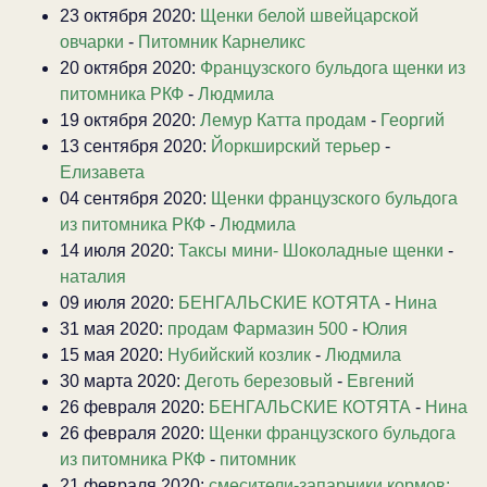
23 октября 2020:
Щенки белой швейцарской
овчарки
-
Питомник Карнеликс
20 октября 2020:
Французского бульдога щенки из
питомника РКФ
-
Людмила
19 октября 2020:
Лемур Катта продам
-
Георгий
13 сентября 2020:
Йоркширский терьер
-
Елизавета
04 сентября 2020:
Щенки французского бульдога
из питомника РКФ
-
Людмила
14 июля 2020:
Таксы мини- Шоколадные щенки
-
наталия
09 июля 2020:
БЕНГАЛЬСКИЕ КОТЯТА
-
Нина
31 мая 2020:
продам Фармазин 500
-
Юлия
15 мая 2020:
Нубийский козлик
-
Людмила
30 марта 2020:
Деготь березовый
-
Евгений
26 февраля 2020:
БЕНГАЛЬСКИЕ КОТЯТА
-
Нина
26 февраля 2020:
Щенки французского бульдога
из питомника РКФ
-
питомник
21 февраля 2020:
смесители-запарники кормов: