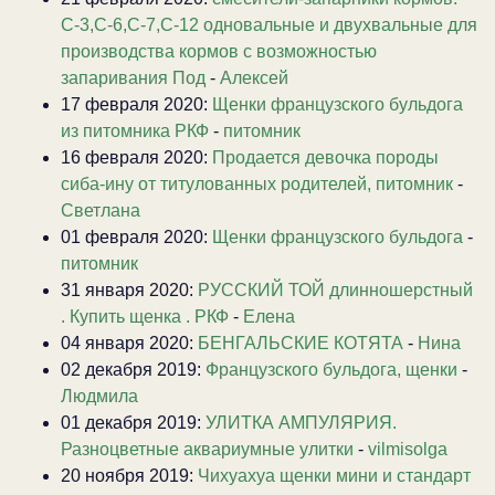
С-3,С-6,С-7,С-12 одновальные и двухвальные для
производства кормов с возможностью
запаривания Под
-
Алексей
17 февраля 2020:
Щенки французского бульдога
из питомника РКФ
-
питомник
16 февраля 2020:
Продается девочка породы
сиба-ину от титулованных родителей, питомник
-
Светлана
01 февраля 2020:
Щенки французского бульдога
-
питомник
31 января 2020:
РУССКИЙ ТОЙ длинношерстный
. Купить щенка . РКФ
-
Елена
04 января 2020:
БЕНГАЛЬСКИЕ КОТЯТА
-
Нина
02 декабря 2019:
Французского бульдога, щенки
-
Людмила
01 декабря 2019:
УЛИТКА АМПУЛЯРИЯ.
Разноцветные аквариумные улитки
-
vilmisolga
20 ноября 2019:
Чихуахуа щенки мини и стандарт