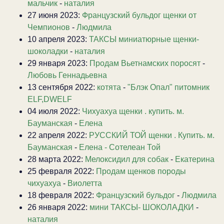
мальчик
-
наталия
27 июня 2023:
Французский бульдог щенки от
Чемпионов
-
Людмила
10 апреля 2023:
ТАКСЫ миниатюрные щенки-
шоколадки
-
наталия
29 января 2023:
Продам Вьетнамских поросят
-
Любовь Геннадьевна
13 сентября 2022:
котята
-
"Блэк Опал" питомник
ELF,DWELF
04 июля 2022:
Чихуахуа щенки . купить. м.
Бауманская
-
Елена
22 апреля 2022:
РУССКИЙ ТОЙ щенки . Купить. м.
Бауманская
-
Елена - Сотелеан Той
28 марта 2022:
Мелоксидил для собак
-
Екатерина
25 февраля 2022:
Продам щенков породы
чихуахуа
-
Виолетта
18 февраля 2022:
Французский бульдог
-
Людмила
26 января 2022:
мини ТАКСЫ- ШОКОЛАДКИ
-
наталия