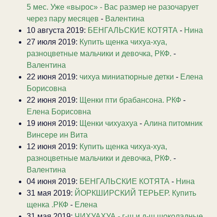
5 мес. Уже «вырос» - Вас размер не разочарует
через пару месяцев
-
Валентина
10 августа 2019:
БЕНГАЛЬСКИЕ КОТЯТА
-
Нина
27 июля 2019:
Купить щенка чихуа-хуа,
разноцветные мальчики и девочка, РКФ.
-
Валентина
22 июня 2019:
чихуа миниатюрные детки
-
Елена
Борисовна
22 июня 2019:
Щенки пти брабансона. РКФ
-
Елена Борисовна
19 июня 2019:
Щенки чихуахуа
-
Алина питомник
Винсере ин Вита
12 июня 2019:
Купить щенка чихуа-хуа,
разноцветные мальчики и девочка, РКФ.
-
Валентина
04 июня 2019:
БЕНГАЛЬСКИЕ КОТЯТА
-
Нина
31 мая 2019:
ЙОРКШИРСКИЙ ТЕРЬЕР. Купить
щенка .РКФ
-
Елена
31 мая 2019:
ЧИХУАХУА - г-ш и д-ш шоколадные