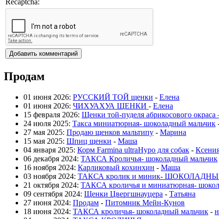
Recaptcha:
Продам
01 июня 2026:
РУССКИЙ ТОЙ щенки
-
Елена
01 июня 2026:
ЧИХУАХУА ЩЕНКИ
-
Елена
15 февраля 2026:
Щенки той-пуделя абрикосового окраса
24 июля 2025:
Такса миниатюрная- шоколадный мальчик
27 мая 2025:
Продаю щенков мальтипу
-
Марина
15 мая 2025:
Шпиц щенки
-
Маша
04 января 2025:
Корм Farmina ultraHypo для собак
-
Ксени
06 декабря 2024:
ТАКСА Кроличья- шоколадный мальчик
16 ноября 2024:
Карликовый кохинхин
-
Маша
03 ноября 2024:
ТАКСА кролик и миник- ШОКОЛАДНЫЕ
21 октября 2024:
ТАКСА кроличья и миниатюрная- шокол
09 сентября 2024:
Щенки Цвергшнауцера
-
Татьяна
27 июня 2024:
Продам
-
Питомник Мейн-Кунов
18 июня 2024:
ТАКСА кроличья- шоколадный мальчик
-
н