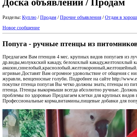
Доска объявлений / Продам
Разделы:
Куплю
/
Продам
/
Прочие объявления
/
Отдам в хорош
Новое сообщение
Попуга - ручные птенцы из питомников
Предлагаем Вам птенцов 4 мес. крупных видов попугаев из л
др.виды,молуккский какаду, белохохлый какаду,желтохохлый к
амазон,синелобый,краснолобый.желтокоронный,желтошейный,
игривые.Доставят Вам огромное удовольствие от общения с ни
журавли, венценосные голуби. Подробнее на сайте http://w
покупке птенца попугая Вы четко должны знать; птенцы из пи
птенца. Птенцы выкормыши всегда абсолютно ручные. Должны б
проблемы по здоровью Предлагаем клетки для крупных видов п
Профессиональные корма,витамины,пищевые добавки для попуг