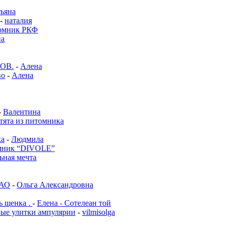
тьяна
-
наталия
омник РКФ
на
ОВ.
-
Алена
во
-
Алена
-
Валентина
тята из питомника
ка
-
Людмила
мник “DIVOLE”
ьная мечта
ЗАО
-
Ольга Александровна
 щенка .
-
Елена - Сотелеан той
е улитки ампулярии
-
vilmisolga