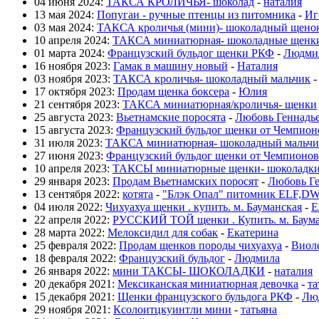
04 июня 2024:
ТАКСА КРОЛИЧЬЯ- шоколад
-
наталия
13 мая 2024:
Попугаи - ручные птенцы из питомника
-
Иг
03 мая 2024:
ТАКСА кроличья (мини)- шоколадный щено
10 апреля 2024:
ТАКСА миниатюрная- шоколадные щенк
01 марта 2024:
Французский бульдог щенки РКФ
-
Людми
16 ноября 2023:
Гамак в машину новый
-
Наталия
03 ноября 2023:
ТАКСА кроличья- шоколадный мальчик
17 октября 2023:
Продам щенка боксера
-
Юлия
21 сентября 2023:
ТАКСА миниатюрная/кроличья- щенки
25 августа 2023:
Вьетнамские поросята
-
Любовь Геннадь
15 августа 2023:
Французский бульдог щенки от Чемпио
31 июля 2023:
ТАКСА миниатюрная- шоколадный мальчи
27 июня 2023:
Французский бульдог щенки от Чемпионов
10 апреля 2023:
ТАКСЫ миниатюрные щенки- шоколадк
29 января 2023:
Продам Вьетнамских поросят
-
Любовь Ге
13 сентября 2022:
котята
-
"Блэк Опал" питомник ELF,D
04 июля 2022:
Чихуахуа щенки . купить. м. Бауманская
-
Е
22 апреля 2022:
РУССКИЙ ТОЙ щенки . Купить. м. Баума
28 марта 2022:
Мелоксидил для собак
-
Екатерина
25 февраля 2022:
Продам щенков породы чихуахуа
-
Виол
18 февраля 2022:
Французский бульдог
-
Людмила
26 января 2022:
мини ТАКСЫ- ШОКОЛАДКИ
-
наталия
20 декабря 2021:
Мексиканская миниатюрная девочка
-
та
15 декабря 2021:
Щенки французского бульдога РКФ
-
Лю
29 ноября 2021:
Ксолоитцкуинтли мини
-
татьяна