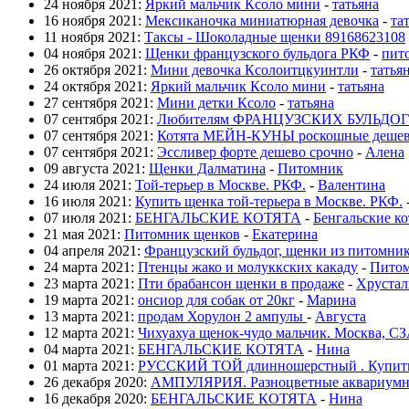
24 ноября 2021:
Яркий мальчик Ксоло мини
-
татьяна
16 ноября 2021:
Мексиканочка миниатюрная девочка
-
та
11 ноября 2021:
Таксы - Шоколадные щенки 89168623108
04 ноября 2021:
Щенки французского бульдога РКФ
-
пит
26 октября 2021:
Мини девочка Ксолоитцкуинтли
-
татья
24 октября 2021:
Яркий мальчик Ксоло мини
-
татьяна
27 сентября 2021:
Мини детки Ксоло
-
татьяна
07 сентября 2021:
Любителям ФРАНЦУЗСКИХ БУЛЬДОГ
07 сентября 2021:
Котята МЕЙН-КУНЫ роскошные деше
07 сентября 2021:
Эссливер форте дешево срочно
-
Алена
09 августа 2021:
Щенки Далматина
-
Питомник
24 июля 2021:
Той-терьер в Москве. РКФ.
-
Валентина
16 июля 2021:
Купить щенка той-терьера в Москве. РКФ.
07 июля 2021:
БЕНГАЛЬСКИЕ КОТЯТА
-
Бенгальские ко
21 мая 2021:
Питомник щенков
-
Екатерина
04 апреля 2021:
Французский бульдог, щенки из питомни
24 марта 2021:
Птенцы жако и молуккских какаду
-
Пито
23 марта 2021:
Пти брабансон щенки в продаже
-
Хрустал
19 марта 2021:
онсиор для собак от 20кг
-
Марина
13 марта 2021:
продам Хорулон 2 ампулы
-
Августа
12 марта 2021:
Чихуахуа щенок-чудо мальчик. Москва, С
04 марта 2021:
БЕНГАЛЬСКИЕ КОТЯТА
-
Нина
01 марта 2021:
РУССКИЙ ТОЙ длинношерстный . Купить
26 декабря 2020:
АМПУЛЯРИЯ. Разноцветные аквариумны
16 декабря 2020:
БЕНГАЛЬСКИЕ КОТЯТА
-
Нина