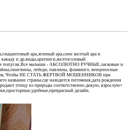
,гиацинтовый ара,зеленый ара,сине желтый ара и
й какаду и др.виды,аратинги,желтоголовый
рные попугаи.Все малыши - АБСОЛЮТНО РУЧНЫЕ,ласковые и
майны,пингвины, лебеди, павлины, фламинго, венценосные
окупателям, Чтобы НЕ СТАТЬ ЖЕРТВОЙ МОШЕННИКОВ при
ито название страны,где находится питомник,дата рождения
продают птицу из природы соответственно дикую, взрослую+
тки,просторные,удобные,прекрасный дизайн.