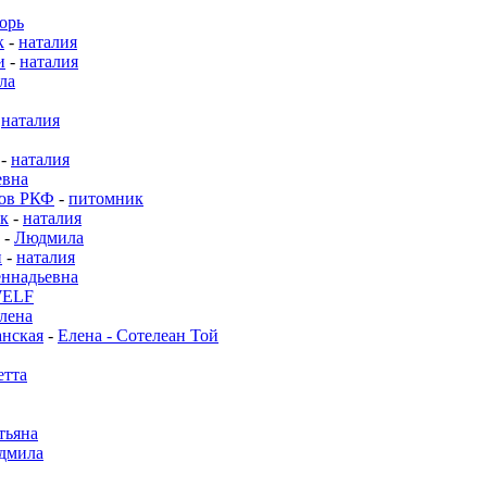
орь
к
-
наталия
и
-
наталия
ла
-
наталия
-
наталия
евна
нов РКФ
-
питомник
к
-
наталия
-
Людмила
и
-
наталия
ннадьевна
WELF
лена
нская
-
Елена - Сотелеан Той
етта
тьяна
дмила