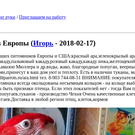
ие руки
/
Приглашаем на работу
 Европы (
Игорь
- 2018-02-17)
учших питомников Европы и США:красный ара,зеленокрылый ара
акаду,пальмовый какаду,розовый какаду,какаду инка,желтощеки
амазон Мюллера и др.виды, жако, благородные попугаи, вее
ми,принесут в ваш дом уют и теплоту. Есть в наличии туканы, 
ww.elitparrots.ru/ara.html тел. 8-903 744-08-51 ВНИМАНИЕ п
томника всегда окольцованы несъемным кольцом - на кольце выб
ыть признаки птенца. Если этих показателей нет - тогда Вам 
опугаев,туканов - производство Чехия Очень качественные кле
аев.Доставка в любой регион птиц, клеток,кормов