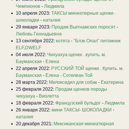
Чемпионов
-
Людмила
10 апреля 2023:
ТАКСЫ миниатюрные щенки-
шоколадки
-
наталия
29 января 2023:
Продам Вьетнамских поросят
-
Любовь Геннадьевна
13 сентября 2022:
котята
-
"Блэк Опал" питомник
ELF,DWELF
04 июля 2022:
Чихуахуа щенки . купить. м.
Бауманская
-
Елена
22 апреля 2022:
РУССКИЙ ТОЙ щенки . Купить. м.
Бауманская
-
Елена - Сотелеан Той
28 марта 2022:
Мелоксидил для собак
-
Екатерина
25 февраля 2022:
Продам щенков породы
чихуахуа
-
Виолетта
18 февраля 2022:
Французский бульдог
-
Людмила
26 января 2022:
мини ТАКСЫ- ШОКОЛАДКИ
-
наталия
20 декабря 2021:
Мексиканская миниатюрная