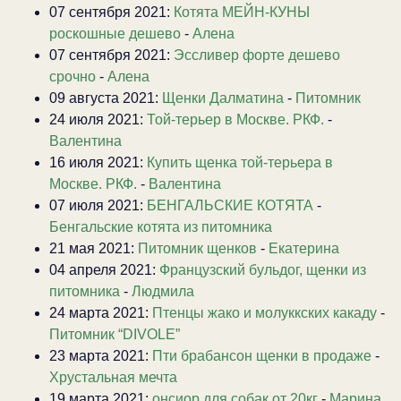
07 сентября 2021:
Котята МЕЙН-КУНЫ
роскошные дешево
-
Алена
07 сентября 2021:
Эссливер форте дешево
срочно
-
Алена
09 августа 2021:
Щенки Далматина
-
Питомник
24 июля 2021:
Той-терьер в Москве. РКФ.
-
Валентина
16 июля 2021:
Купить щенка той-терьера в
Москве. РКФ.
-
Валентина
07 июля 2021:
БЕНГАЛЬСКИЕ КОТЯТА
-
Бенгальские котята из питомника
21 мая 2021:
Питомник щенков
-
Екатерина
04 апреля 2021:
Французский бульдог, щенки из
питомника
-
Людмила
24 марта 2021:
Птенцы жако и молуккских какаду
-
Питомник “DIVOLE”
23 марта 2021:
Пти брабансон щенки в продаже
-
Хрустальная мечта
19 марта 2021:
онсиор для собак от 20кг
-
Марина