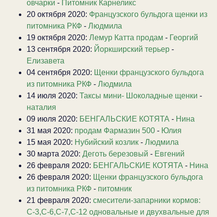
овчарки
-
Питомник Карнеликс
20 октября 2020:
Французского бульдога щенки из
питомника РКФ
-
Людмила
19 октября 2020:
Лемур Катта продам
-
Георгий
13 сентября 2020:
Йоркширский терьер
-
Елизавета
04 сентября 2020:
Щенки французского бульдога
из питомника РКФ
-
Людмила
14 июля 2020:
Таксы мини- Шоколадные щенки
-
наталия
09 июля 2020:
БЕНГАЛЬСКИЕ КОТЯТА
-
Нина
31 мая 2020:
продам Фармазин 500
-
Юлия
15 мая 2020:
Нубийский козлик
-
Людмила
30 марта 2020:
Деготь березовый
-
Евгений
26 февраля 2020:
БЕНГАЛЬСКИЕ КОТЯТА
-
Нина
26 февраля 2020:
Щенки французского бульдога
из питомника РКФ
-
питомник
21 февраля 2020:
смесители-запарники кормов:
С-3,С-6,С-7,С-12 одновальные и двухвальные для