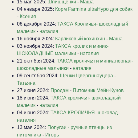
15 мая 2025:
Шпиц щенки
-
Маша
04 января 2025:
Корм Farmina ultraHypo для собак
-
Ксения
06 декабря 2024:
ТАКСА Кроличья- шоколадный
мальчик
-
наталия
16 ноября 2024:
Карликовый кохинхин
-
Маша
03 ноября 2024:
ТАКСА кролик и миник-
ШОКОЛАДНЫЕ мальчики
-
наталия
21 октября 2024:
ТАКСА кроличья и миниатюрная-
шоколадные мальчики
-
наталия
09 сентября 2024:
Щенки Цвергшнауцера
-
Татьяна
27 июня 2024:
Продам
-
Питомник Мейн-Кунов
18 июня 2024:
ТАКСА кроличья- шоколадный
мальчик
-
наталия
04 июня 2024:
ТАКСА КРОЛИЧЬЯ- шоколад
-
наталия
13 мая 2024:
Попугаи - ручные птенцы из
питомника
-
Игорь