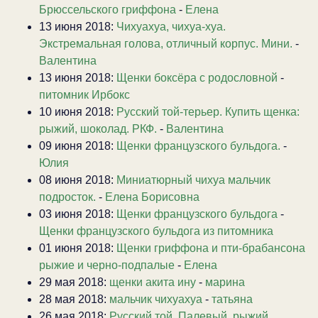
Брюссельского гриффона
-
Елена
13 июня 2018:
Чихуахуа, чихуа-хуа.
Экстремальная голова, отличный корпус. Мини.
-
Валентина
13 июня 2018:
Щенки боксёра с родословной
-
питомник Ирбокс
10 июня 2018:
Русский той-терьер. Купить щенка:
рыжий, шоколад. РКФ.
-
Валентина
09 июня 2018:
Щенки французского бульдога.
-
Юлия
08 июня 2018:
Миниатюрный чихуа мальчик
подросток.
-
Елена Борисовна
03 июня 2018:
Щенки французского бульдога
-
Щенки французского бульдога из питомника
01 июня 2018:
Щенки гриффона и пти-брабансона
рыжие и черно-подпалые
-
Елена
29 мая 2018:
щенки акита ину
-
марина
28 мая 2018:
мальчик чихуахуа
-
татьяна
26 мая 2018:
Русский той. Палевый, рыжий,