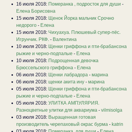
16 июля 2018:
Померанка , подросток для души
-
Елена Борисовна
15 июля 2018:
Щенок Йорка мальчик Срочно
недорого
-
Елена
15 июля 2018:
Чихуахуа. Плюшевый супер-пёс.
Игрунчик. РКФ.
-
Валентина
10 июля 2018:
Щенки гриффона и пти-брабансона
рыжие и черно-подпалые
-
Елена
10 июля 2018:
Подрощенная девочка
Брюссельского гриффона
-
Елена
06 июля 2018:
Щенки лабрадора
-
марина
06 июля 2018:
щенки акита ину
-
марина
05 июля 2018:
Щенки гриффона и пти-брабансона
рыжие и черно-подпалые
-
Елена
05 июля 2018:
УЛИТКА АМПУЛЯРИЯ.
Разноцветные улитки для аквариума
-
vilmisolga
03 июля 2018:
Выращенная готовая
производитель черепаховый окрас бурма
-
katrin
03 июля 2018:
Померанка, для души
-
Елена