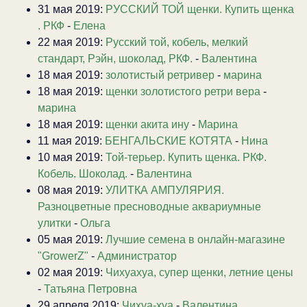
31 мая 2019:
РУССКИЙ ТОЙ щенки. Купить щенка
. РКФ
-
Елена
22 мая 2019:
Русский той, кобель, мелкий
стандарт, Рэйн, шоколад, РКФ.
-
Валентина
18 мая 2019:
золотистый ретривер
-
марина
18 мая 2019:
щенки золотистого ретри вера
-
марина
18 мая 2019:
щенки акита ину
-
Марина
11 мая 2019:
БЕНГАЛЬСКИЕ КОТЯТА
-
Нина
10 мая 2019:
Той-терьер. Купить щенка. РКФ.
Кобель. Шоколад.
-
Валентина
08 мая 2019:
УЛИТКА АМПУЛЯРИЯ.
Разноцветные пресноводные аквариумные
улитки
-
Ольга
05 мая 2019:
Лучшие семена в онлайн-магазине
"GrowerZ"
-
Администратор
02 мая 2019:
Чихуахуа, супер щенки, летние цены
-
Татьяна Петровна
29 апреля 2019:
Чихуа-хуа
-
Валентина