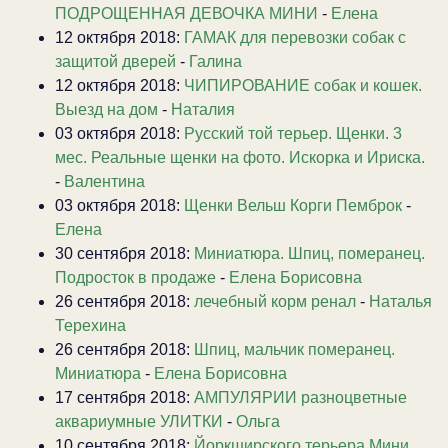
ПОДРОЩЕННАЯ ДЕВОЧКА МИНИ
-
Елена
12 октября 2018:
ГАМАК для перевозки собак с
защитой дверей
-
Галина
12 октября 2018:
ЧИПИРОВАНИЕ собак и кошек.
Выезд на дом
-
Наталия
03 октября 2018:
Русский той терьер. Щенки. 3
мес. Реальные щенки на фото. Искорка и Ириска.
-
Валентина
03 октября 2018:
Щенки Вельш Корги Пемброк
-
Елена
30 сентября 2018:
Миниатюра. Шпиц, померанец.
Подросток в продаже
-
Елена Борисовна
26 сентября 2018:
лечебный корм ренал
-
Наталья
Терехина
26 сентября 2018:
Шпиц, мальчик померанец.
Миниатюра
-
Елена Борисовна
17 сентября 2018:
АМПУЛЯРИИ разноцветные
аквариумные УЛИТКИ
-
Ольга
10 сентября 2018:
Йоркширского терьера Мини