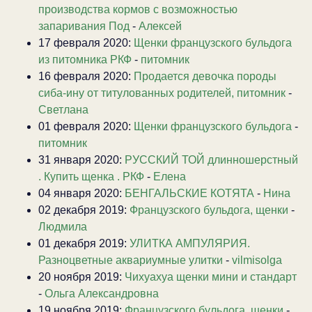
производства кормов с возможностью
запаривания Под
-
Алексей
17 февраля 2020:
Щенки французского бульдога
из питомника РКФ
-
питомник
16 февраля 2020:
Продается девочка породы
сиба-ину от титулованных родителей, питомник
-
Светлана
01 февраля 2020:
Щенки французского бульдога
-
питомник
31 января 2020:
РУССКИЙ ТОЙ длинношерстный
. Купить щенка . РКФ
-
Елена
04 января 2020:
БЕНГАЛЬСКИЕ КОТЯТА
-
Нина
02 декабря 2019:
Французского бульдога, щенки
-
Людмила
01 декабря 2019:
УЛИТКА АМПУЛЯРИЯ.
Разноцветные аквариумные улитки
-
vilmisolga
20 ноября 2019:
Чихуахуа щенки мини и стандарт
-
Ольга Александровна
19 ноября 2019:
Французского бульдога, щенки
-