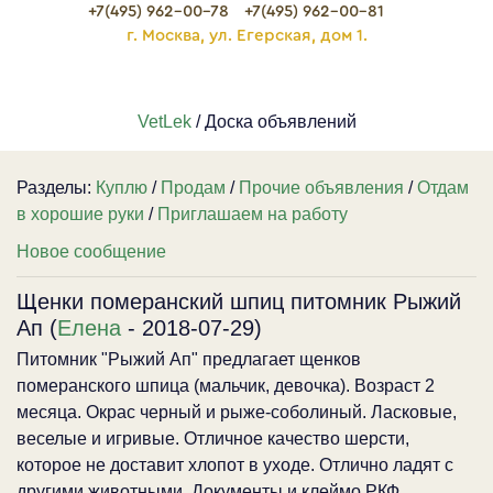
+7(495) 962-00-78
+7(495) 962-00-81
г. Москва, ул. Егерская, дом 1.
VetLek
/ Доска объявлений
Разделы:
Куплю
/
Продам
/
Прочие объявления
/
Отдам
в хорошие руки
/
Приглашаем на работу
Новое сообщение
Щенки померанский шпиц питомник Рыжий
Ап (
Елена
- 2018-07-29)
Питомник "Рыжий Ап" предлагает щенков
померанского шпица (мальчик, девочка). Возраст 2
месяца. Окрас черный и рыже-соболиный. Ласковые,
веселые и игривые. Отличное качество шерсти,
которое не доставит хлопот в уходе. Отлично ладят с
другими животными. Документы и клеймо РКФ,