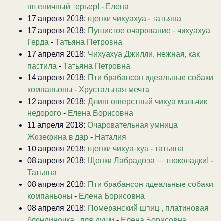
пшеничный терьер!
-
Елена
17 апреля 2018:
щенки чихуахуа
-
татьяна
17 апреля 2018:
Пушистое очарование - чихуахуа
Герда
-
Татьяна Петровна
17 апреля 2018:
Чихуахуа Джилли, нежная, как
пастила
-
Татьяна Петровна
14 апреля 2018:
Пти брабансон идеальные собаки
компаньоны
-
Хрустальная мечта
12 апреля 2018:
Длинношерстный чихуа мальчик
недорого
-
Елена Борисовна
11 апреля 2018:
Очаровательная умница
Жозефина в дар
-
Наталия
10 апреля 2018:
щенки чихуа-хуа
-
татьяна
08 апреля 2018:
Щенки Лабрадора — шоколадки!
-
Татьяна
08 апреля 2018:
Пти брабансон идеальные собаки
компаньоны
-
Елена Борисовна
08 апреля 2018:
Померанский шпиц , платиновая
блондиночка . для души
-
Елена Борисовна