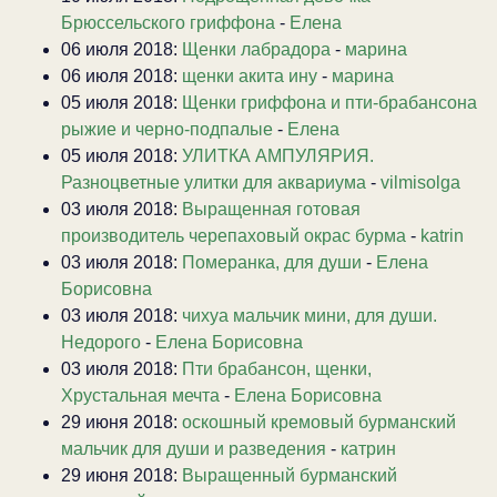
Брюссельского гриффона
-
Елена
06 июля 2018:
Щенки лабрадора
-
марина
06 июля 2018:
щенки акита ину
-
марина
05 июля 2018:
Щенки гриффона и пти-брабансона
рыжие и черно-подпалые
-
Елена
05 июля 2018:
УЛИТКА АМПУЛЯРИЯ.
Разноцветные улитки для аквариума
-
vilmisolga
03 июля 2018:
Выращенная готовая
производитель черепаховый окрас бурма
-
katrin
03 июля 2018:
Померанка, для души
-
Елена
Борисовна
03 июля 2018:
чихуа мальчик мини, для души.
Недорого
-
Елена Борисовна
03 июля 2018:
Пти брабансон, щенки,
Хрустальная мечта
-
Елена Борисовна
29 июня 2018:
оскошный кремовый бурманский
мальчик для души и разведения
-
катрин
29 июня 2018:
Выращенный бурманский