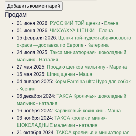
Продам
01 июня 2026:
РУССКИЙ ТОЙ щенки
-
Елена
01 июня 2026:
ЧИХУАХУА ЩЕНКИ
-
Елена
15 февраля 2026:
Щенки той-пуделя абрикосового
окраса —доставка по Европе
-
Катерина
24 июля 2025:
Такса миниатюрная- шоколадный
мальчик
-
Наталия
27 мая 2025:
Продаю щенков мальтипу
-
Марина
15 мая 2025:
Шпиц щенки
-
Маша
04 января 2025:
Корм Farmina ultraHypo для собак
-
Ксения
06 декабря 2024:
ТАКСА Кроличья- шоколадный
мальчик
-
наталия
16 ноября 2024:
Карликовый кохинхин
-
Маша
03 ноября 2024:
ТАКСА кролик и миник-
ШОКОЛАДНЫЕ мальчики
-
наталия
21 октября 2024:
ТАКСА кроличья и миниатюрная-