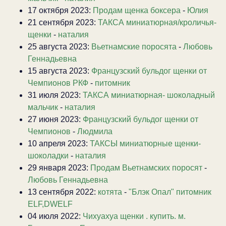
17 октября 2023:
Продам щенка боксера
-
Юлия
21 сентября 2023:
ТАКСА миниатюрная/кроличья-
щенки
-
наталия
25 августа 2023:
Вьетнамские поросята
-
Любовь
Геннадьевна
15 августа 2023:
Французский бульдог щенки от
Чемпионов РКФ
-
питомник
31 июля 2023:
ТАКСА миниатюрная- шоколадный
мальчик
-
наталия
27 июня 2023:
Французский бульдог щенки от
Чемпионов
-
Людмила
10 апреля 2023:
ТАКСЫ миниатюрные щенки-
шоколадки
-
наталия
29 января 2023:
Продам Вьетнамских поросят
-
Любовь Геннадьевна
13 сентября 2022:
котята
-
"Блэк Опал" питомник
ELF,DWELF
04 июля 2022:
Чихуахуа щенки . купить. м.