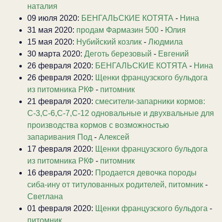
наталия
09 июля 2020:
БЕНГАЛЬСКИЕ КОТЯТА
-
Нина
31 мая 2020:
продам Фармазин 500
-
Юлия
15 мая 2020:
Нубийский козлик
-
Людмила
30 марта 2020:
Деготь березовый
-
Евгений
26 февраля 2020:
БЕНГАЛЬСКИЕ КОТЯТА
-
Нина
26 февраля 2020:
Щенки французского бульдога
из питомника РКФ
-
питомник
21 февраля 2020:
смесители-запарники кормов:
С-3,С-6,С-7,С-12 одновальные и двухвальные для
производства кормов с возможностью
запаривания Под
-
Алексей
17 февраля 2020:
Щенки французского бульдога
из питомника РКФ
-
питомник
16 февраля 2020:
Продается девочка породы
сиба-ину от титулованных родителей, питомник
-
Светлана
01 февраля 2020:
Щенки французского бульдога
-
питомник