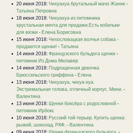
20 июня 2018:
Чихуахуа брутальный мачо Жаник
-
Татьяна Петровна
18 июня 2018:
Чихуахуа из питомника
хрустальная мечта для продажи.Есть кобельки
для вязки
-
Елена Борисовна
15 июня 2018:
Чехословацкая волчья собака -
продаются щенки!
-
Татьяна
14 июня 2018:
Французского бульдога щенки
-
питомник Из Дома Милавер
14 июня 2018:
Подрощенная девочка
Брюссельского гриффона
-
Елена
13 июня 2018:
Чихуахуа, чихуа-хуа.
Экстремальная голова, отличный корпус. Мини.
-
Валентина
13 июня 2018:
Щенки боксёра с родословной
-
питомник Ирбокс
10 июня 2018:
Русский той-терьер. Купить щенка:
рыжий, шоколад. РКФ.
-
Валентина
09 июня 2018:
Щенки французского бульдога.
-