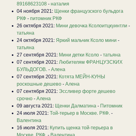
89168623108
-
наталия
04 ноября 2021:
Щенки французского бульдога
РКФ
-
питомник РКФ
26 октября 2021:
Мини девочка Ксолоитцкуинтли
-
татьяна
24 октября 2021:
Яркий мальчик Ксоло мини
-
татьяна
27 сентября 2021:
Мини детки Ксоло
-
татьяна
07 сентября 2021:
Любителям ФРАНЦУЗСКИХ
БУЛЬДОГОВ.
-
Алена
07 сентября 2021:
Котята МЕЙН-КУНЫ
роскошные дешево
-
Алена
07 сентября 2021:
Эссливер форте дешево
срочно
-
Алена
09 августа 2021:
Щенки Далматина
-
Питомник
24 июля 2021:
Той-терьер в Москве. РКФ.
-
Валентина
16 июля 2021:
Купить щенка той-терьера в
Москве. РКФ.
-
Валентина