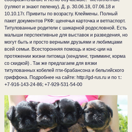
(гуляют и знают пеленку). Д. р. 30.06.18, 07.06.18 и
10.10.17г. Привиты по возрасту. Клеймены. Полный
пакет документов РКФ: щенячья карточка и ветпаспорт.
Титулованные родители с шикарной родословной. Есть
малыши перспективные для выставок и разведения, но
могут быть и просто верными друзьями и любимцами
всей семьи. Всесторонняя помощь и конс-ции на
протяжении жизни питомца (хендлинг, тримминг, корма
со скидкой) . Так же предлагаем для вязки
титулованных кобелей пти-брабансона и бельгийского
гриффона. Подробнее на сайте: http://gd-rus.ru и по т.:
+7-916-143-24-86; +7-929-531-54-00