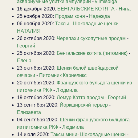
аквариумные улитки ампулярии
-
vilmisolga
16 декабря 2020:
БЕНГАЛЬСКИЕ КОТЯТА
-
Нина
25 ноября 2020:
Продам коня
-
Надежда
06 ноября 2020:
Таксы - Шоколадные щенки
-
НАТАЛИЯ
26 октября 2020:
Черепахи сухопутные продам
-
Георгий
25 октября 2020:
Бенгальские котята (питомник)
-
Елена
23 октября 2020:
Щенки белой швейцарской
овчарки
-
Питомник Карнеликс
20 октября 2020:
Французского бульдога щенки из
питомника РКФ
-
Людмила
19 октября 2020:
Лемур Катта продам
-
Георгий
13 сентября 2020:
Йоркширский терьер
-
Елизавета
04 сентября 2020:
Щенки французского бульдога
из питомника РКФ
-
Людмила
14 июля 2020:
Таксы мини- Шоколадные щенки
-