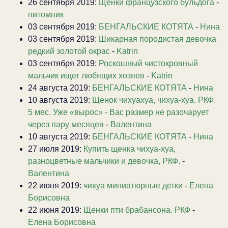
26 сентября 2019:
Щенки французского бульдога
-
питомник
03 сентября 2019:
БЕНГАЛЬСКИЕ КОТЯТА
-
Нина
03 сентября 2019:
Шикарная породистая девочка
редкий золотой окрас
-
Katrin
03 сентября 2019:
Роскошный чистокровный
мальчик ищет любящих хозяев
-
Katrin
24 августа 2019:
БЕНГАЛЬСКИЕ КОТЯТА
-
Нина
10 августа 2019:
Щенок чихуахуа, чихуа-хуа. РКФ.
5 мес. Уже «вырос» - Вас размер не разочарует
через пару месяцев
-
Валентина
10 августа 2019:
БЕНГАЛЬСКИЕ КОТЯТА
-
Нина
27 июля 2019:
Купить щенка чихуа-хуа,
разноцветные мальчики и девочка, РКФ.
-
Валентина
22 июня 2019:
чихуа миниатюрные детки
-
Елена
Борисовна
22 июня 2019:
Щенки пти брабансона. РКФ
-
Елена Борисовна