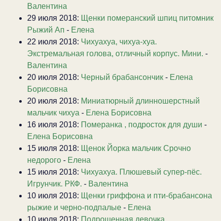
Валентина
29 июля 2018:
Щенки померанский шпиц питомник
Рыжий Ап
-
Елена
22 июля 2018:
Чихуахуа, чихуа-хуа.
Экстремальная голова, отличный корпус. Мини.
-
Валентина
20 июля 2018:
Черный брабансончик
-
Елена
Борисовна
20 июля 2018:
Миниатюрный длинношерстный
мальчик чихуа
-
Елена Борисовна
16 июля 2018:
Померанка , подросток для души
-
Елена Борисовна
15 июля 2018:
Щенок Йорка мальчик Срочно
недорого
-
Елена
15 июля 2018:
Чихуахуа. Плюшевый супер-пёс.
Игрунчик. РКФ.
-
Валентина
10 июля 2018:
Щенки гриффона и пти-брабансона
рыжие и черно-подпалые
-
Елена
10 июля 2018:
Подрощенная девочка