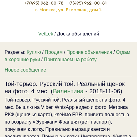
+7(495) 962-00-78
+7(495) 962-00-81
г. Москва, ул. Егерская, дом 1.
VetLek
/ Доска объявлений
Разделы:
Куплю
/
Продам
/
Прочие объявления
/
Отдам
в хорошие руки
/
Приглашаем на работу
Новое сообщение
Той-терьер. Русский той. Реальный щенок
на фото. 4 мес. (
Валентина
- 2018-11-06)
Той-терьер. Русский той. Реальный щенок на фото. 4
мес. Вышлю на Viber, WhtsApp видео и фото. Метрика
РКФ (щенячья карта), клеймо FBR, привита полностью
по возрасту «Эурикан» Франция (вет. паспорт),
приучаем к лотку. Правильно выращивается и
воспитывается. Приучаю к лотку. Чистоплотна. Живет в