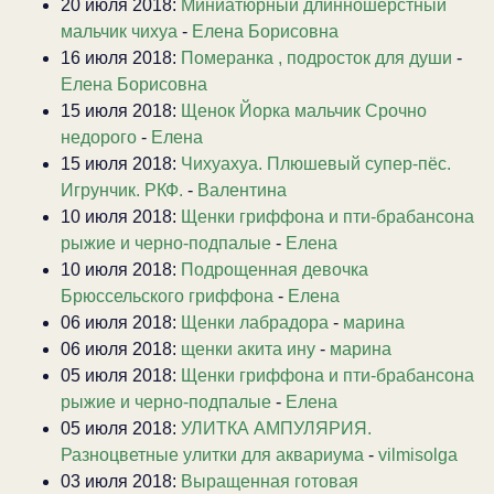
20 июля 2018:
Миниатюрный длинношерстный
мальчик чихуа
-
Елена Борисовна
16 июля 2018:
Померанка , подросток для души
-
Елена Борисовна
15 июля 2018:
Щенок Йорка мальчик Срочно
недорого
-
Елена
15 июля 2018:
Чихуахуа. Плюшевый супер-пёс.
Игрунчик. РКФ.
-
Валентина
10 июля 2018:
Щенки гриффона и пти-брабансона
рыжие и черно-подпалые
-
Елена
10 июля 2018:
Подрощенная девочка
Брюссельского гриффона
-
Елена
06 июля 2018:
Щенки лабрадора
-
марина
06 июля 2018:
щенки акита ину
-
марина
05 июля 2018:
Щенки гриффона и пти-брабансона
рыжие и черно-подпалые
-
Елена
05 июля 2018:
УЛИТКА АМПУЛЯРИЯ.
Разноцветные улитки для аквариума
-
vilmisolga
03 июля 2018:
Выращенная готовая