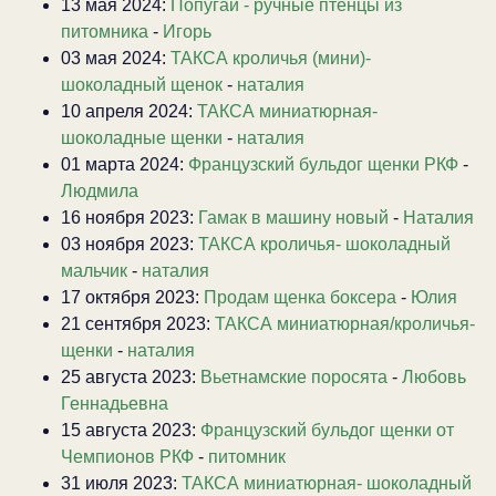
13 мая 2024:
Попугаи - ручные птенцы из
питомника
-
Игорь
03 мая 2024:
ТАКСА кроличья (мини)-
шоколадный щенок
-
наталия
10 апреля 2024:
ТАКСА миниатюрная-
шоколадные щенки
-
наталия
01 марта 2024:
Французский бульдог щенки РКФ
-
Людмила
16 ноября 2023:
Гамак в машину новый
-
Наталия
03 ноября 2023:
ТАКСА кроличья- шоколадный
мальчик
-
наталия
17 октября 2023:
Продам щенка боксера
-
Юлия
21 сентября 2023:
ТАКСА миниатюрная/кроличья-
щенки
-
наталия
25 августа 2023:
Вьетнамские поросята
-
Любовь
Геннадьевна
15 августа 2023:
Французский бульдог щенки от
Чемпионов РКФ
-
питомник
31 июля 2023:
ТАКСА миниатюрная- шоколадный