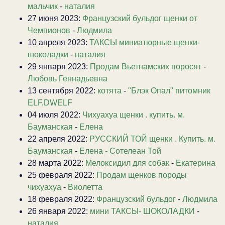
мальчик
-
наталия
27 июня 2023:
Французский бульдог щенки от
Чемпионов
-
Людмила
10 апреля 2023:
ТАКСЫ миниатюрные щенки-
шоколадки
-
наталия
29 января 2023:
Продам Вьетнамских поросят
-
Любовь Геннадьевна
13 сентября 2022:
котята
-
"Блэк Опал" питомник
ELF,DWELF
04 июля 2022:
Чихуахуа щенки . купить. м.
Бауманская
-
Елена
22 апреля 2022:
РУССКИЙ ТОЙ щенки . Купить. м.
Бауманская
-
Елена - Сотелеан Той
28 марта 2022:
Мелоксидил для собак
-
Екатерина
25 февраля 2022:
Продам щенков породы
чихуахуа
-
Виолетта
18 февраля 2022:
Французский бульдог
-
Людмила
26 января 2022:
мини ТАКСЫ- ШОКОЛАДКИ
-
наталия