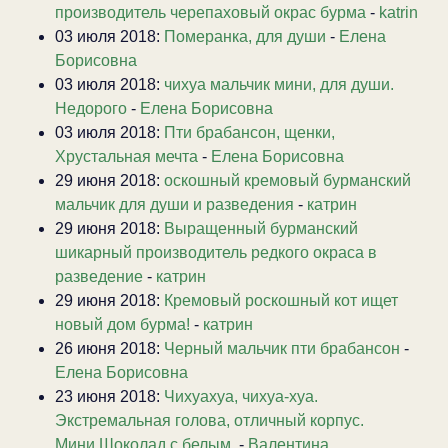
производитель черепаховый окрас бурма
-
katrin
03 июля 2018:
Померанка, для души
-
Елена
Борисовна
03 июля 2018:
чихуа мальчик мини, для души.
Недорого
-
Елена Борисовна
03 июля 2018:
Пти брабансон, щенки,
Хрустальная мечта
-
Елена Борисовна
29 июня 2018:
оскошный кремовый бурманский
мальчик для души и разведения
-
катрин
29 июня 2018:
Выращенный бурманский
шикарный производитель редкого окраса в
разведение
-
катрин
29 июня 2018:
Кремовый роскошный кот ищет
новый дом бурма!
-
катрин
26 июня 2018:
Черный мальчик пти брабансон
-
Елена Борисовна
23 июня 2018:
Чихуахуа, чихуа-хуа.
Экстремальная голова, отличный корпус.
Мини.Шоколад с белым.
-
Валентина