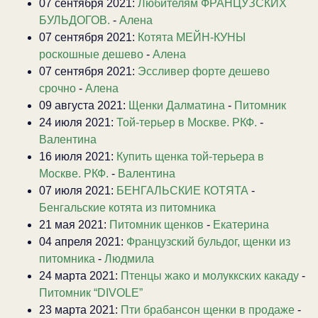
07 сентября 2021:
Любителям ФРАНЦУЗСКИХ
БУЛЬДОГОВ.
-
Алена
07 сентября 2021:
Котята МЕЙН-КУНЫ
роскошные дешево
-
Алена
07 сентября 2021:
Эссливер форте дешево
срочно
-
Алена
09 августа 2021:
Щенки Далматина
-
Питомник
24 июля 2021:
Той-терьер в Москве. РКФ.
-
Валентина
16 июля 2021:
Купить щенка той-терьера в
Москве. РКФ.
-
Валентина
07 июля 2021:
БЕНГАЛЬСКИЕ КОТЯТА
-
Бенгальские котята из питомника
21 мая 2021:
Питомник щенков
-
Екатерина
04 апреля 2021:
Французский бульдог, щенки из
питомника
-
Людмила
24 марта 2021:
Птенцы жако и молуккских какаду
-
Питомник “DIVOLE”
23 марта 2021:
Пти брабансон щенки в продаже
-