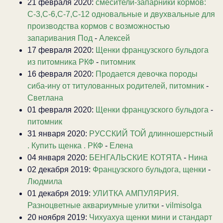
21 февраля 2020:
смесители-запарники кормов:
С-3,С-6,С-7,С-12 одновальные и двухвальные для
производства кормов с возможностью
запаривания Под
-
Алексей
17 февраля 2020:
Щенки французского бульдога
из питомника РКФ
-
питомник
16 февраля 2020:
Продается девочка породы
сиба-ину от титулованных родителей, питомник
-
Светлана
01 февраля 2020:
Щенки французского бульдога
-
питомник
31 января 2020:
РУССКИЙ ТОЙ длинношерстный
. Купить щенка . РКФ
-
Елена
04 января 2020:
БЕНГАЛЬСКИЕ КОТЯТА
-
Нина
02 декабря 2019:
Французского бульдога, щенки
-
Людмила
01 декабря 2019:
УЛИТКА АМПУЛЯРИЯ.
Разноцветные аквариумные улитки
-
vilmisolga
20 ноября 2019:
Чихуахуа щенки мини и стандарт