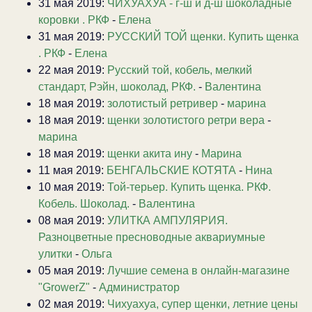
31 мая 2019:
ЧИХУАХУА - г-ш и д-ш шоколадные
коровки . РКФ
-
Елена
31 мая 2019:
РУССКИЙ ТОЙ щенки. Купить щенка
. РКФ
-
Елена
22 мая 2019:
Русский той, кобель, мелкий
стандарт, Рэйн, шоколад, РКФ.
-
Валентина
18 мая 2019:
золотистый ретривер
-
марина
18 мая 2019:
щенки золотистого ретри вера
-
марина
18 мая 2019:
щенки акита ину
-
Марина
11 мая 2019:
БЕНГАЛЬСКИЕ КОТЯТА
-
Нина
10 мая 2019:
Той-терьер. Купить щенка. РКФ.
Кобель. Шоколад.
-
Валентина
08 мая 2019:
УЛИТКА АМПУЛЯРИЯ.
Разноцветные пресноводные аквариумные
улитки
-
Ольга
05 мая 2019:
Лучшие семена в онлайн-магазине
"GrowerZ"
-
Администратор
02 мая 2019:
Чихуахуа, супер щенки, летние цены