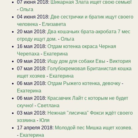
07 июня 2018:
Шикарная Злата ищет свою семью!
-
Ольга
04 июня 2018:
Две сестрички и братик ищут своего
человека
-
Елизавета
20 мая 2018:
Два кошачьих брата-акробата 7 мес
отроду ищут дом.
-
Ольга
16 мая 2018:
Отдам котенка окраса Черная
Черепаха
-
Екатерина
09 мая 2018:
Ищу дом для собаки Евы
-
Виктория
07 мая 2018:
Голубокремовая Британистая кошка
ищет хозяев
-
Екатерина
06 мая 2018:
Отдам Рыжего котенка, девочку
-
Екатерина
06 мая 2018:
Красавчик Лайт с которым не будет
скучно!
-
Светлана
03 мая 2018:
Нежная "лисичка" Фокси ждёт своего
хозяина
-
Юля
17 апреля 2018:
Молодой пес Мишка ищет хозяев.
-
Екатерина