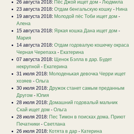
26 августа 2018:
Пёс Джой ищет дом
-
Людмила
23 августа 2018:
Отдам бенгальскую кошку
-
Нина
19 августа 2018:
Молодой пёс Тоби ищет дом
-
Алена
15 августа 2018:
Яркая кошка Дана ищет дом
-
Мария
14 августа 2018:
Отдам годовалую кошечку окраса
Черная Черепаха
-
Екатерина
07 августа 2018:
Щенок Бэлла в дар. Будет
некрупной
-
Екатерина
31 июля 2018:
Молоденькая девочка Черри ищет
хозяев
-
Ольга
30 июля 2018:
Дружок станет самым преданным
Другом
-
Юлия
28 июля 2018:
Домашний годовалый мальчик
Скай ищет дом
-
Ольга
28 июля 2018:
Пес Тимон в поисках дома. Приют
Печатники
-
Светлана
26 июля 2018:
Котята в дар
-
Катерина