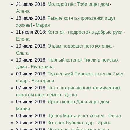
21 июля 2018:
Молодой пёс Тоби ищет дом
-
Алена
18 июля 2018:
Рыжие котята-проказники ищут
хозяев!
-
Мария
11 июля 2018:
Котенок - подросток в добрые руки
-
Елена
10 июля 2018:
Отдам подрощенного котенка
-
Ольга
10 июля 2018:
Черный котенок Тилли в поисках
дома
-
Екатерина
09 июля 2018:
Пухленький Пирожок котенок 2 мес
в дар
-
Екатерина
07 июля 2018:
Пес с потрясающим космическим
окрасом ищет семью
-
Даша
05 июля 2018:
Яркая кошка Дана ищет дом
-
Мария
04 июля 2018:
Щенок Марта ищет хозяев
-
Ольга
26 июня 2018:
Котенок Бублик в дар
-
Ирина
26 июня 2018:
Обаятелльный хаски в дар в