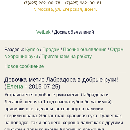
+7(495) 962-00-78
+7(495) 962-00-81
г. Москва, ул. Егерская, дом 1.
VetLek
/ Доска объявлений
Разделы:
Куплю
/
Продам
/
Прочие объявления
/
Отдам
в хорошие руки
/
Приглашаем на работу
Новое сообщение
Девочка-метис Лабрадора в добрые руки!
(
Елена
- 2015-07-25)
Устраивается в добрые руки метис Лабрадора и
Легавой, девочка 1 год (смена зубов была зимой),
прививки все сделаны, вет.паспорт в наличии,
стерилизована. Элегантная, красивая сука. Гуляет как
на поводке, так и без него, хорошо ладит как с другими
собаками, так и кошками. Красивые движения,