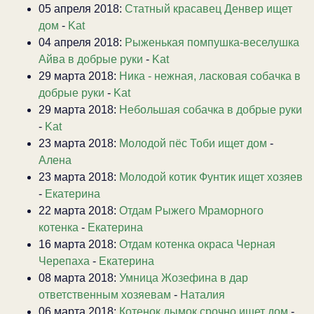
05 апреля 2018:
Статный красавец Денвер ищет
дом
-
Kat
04 апреля 2018:
Рыженькая помпушка-веселушка
Айва в добрые руки
-
Kat
29 марта 2018:
Ника - нежная, ласковая собачка в
добрые руки
-
Kat
29 марта 2018:
Небольшая собачка в добрые руки
-
Kat
23 марта 2018:
Молодой пёс Тоби ищет дом
-
Алена
23 марта 2018:
Молодой котик Фунтик ищет хозяев
-
Екатерина
22 марта 2018:
Отдам Рыжего Мраморного
котенка
-
Екатерина
16 марта 2018:
Отдам котенка окраса Черная
Черепаха
-
Екатерина
08 марта 2018:
Умница Жозефина в дар
ответственным хозяевам
-
Наталия
06 марта 2018:
Котенок дымок срочно ищет дом
-