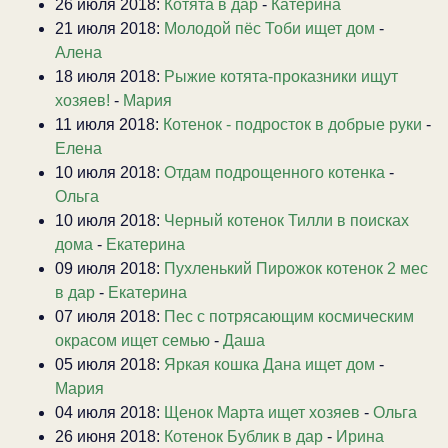
26 июля 2018:
Котята в дар
-
Катерина
21 июля 2018:
Молодой пёс Тоби ищет дом
-
Алена
18 июля 2018:
Рыжие котята-проказники ищут
хозяев!
-
Мария
11 июля 2018:
Котенок - подросток в добрые руки
-
Елена
10 июля 2018:
Отдам подрощенного котенка
-
Ольга
10 июля 2018:
Черный котенок Тилли в поисках
дома
-
Екатерина
09 июля 2018:
Пухленький Пирожок котенок 2 мес
в дар
-
Екатерина
07 июля 2018:
Пес с потрясающим космическим
окрасом ищет семью
-
Даша
05 июля 2018:
Яркая кошка Дана ищет дом
-
Мария
04 июля 2018:
Щенок Марта ищет хозяев
-
Ольга
26 июня 2018:
Котенок Бублик в дар
-
Ирина