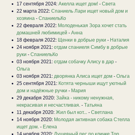
17 сентября 2024:
Акелла ищет дом!
-
Света
22 марта 2022:
Спаниель Лари ищет новый дом и
хозяина
-
СпаниельКо
22 февраля 2022:
Молоденькая Зора хочет стать
домашней любимицей
-
Анна
18 февраля 2022:
Щенки в добрые руки
-
Наталия
24 ноября 2021:
отдам спаниеля Симбу в добрые
руки
-
СпаниельКо
03 ноября 2021:
отдам собачку Алису в дар
-
Ольга
03 ноября 2021:
дворянка Алиса ищет дом
-
Ольга
25 сентября 2021:
Котята черныши ищут уютный
дом и надёжные ручки
-
Мария
29 декабря 2020:
Зайка - никому ненужная,
некрасивая и несчастливая.
-
Татьяна
11 декабря 2020:
Жил был кот...
-
Светлана
14 ноября 2020:
Молодая активная собака Стелла
ищет дом.
-
Елена
14 ноября 2020:
Душевный пес по кличке Тор