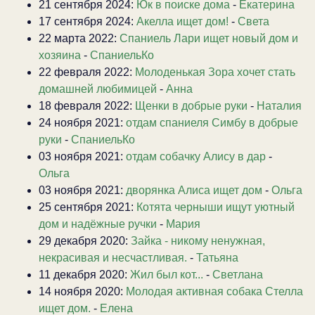
21 сентября 2024:
Юк в поиске дома
-
Екатерина
17 сентября 2024:
Акелла ищет дом!
-
Света
22 марта 2022:
Спаниель Лари ищет новый дом и
хозяина
-
СпаниельКо
22 февраля 2022:
Молоденькая Зора хочет стать
домашней любимицей
-
Анна
18 февраля 2022:
Щенки в добрые руки
-
Наталия
24 ноября 2021:
отдам спаниеля Симбу в добрые
руки
-
СпаниельКо
03 ноября 2021:
отдам собачку Алису в дар
-
Ольга
03 ноября 2021:
дворянка Алиса ищет дом
-
Ольга
25 сентября 2021:
Котята черныши ищут уютный
дом и надёжные ручки
-
Мария
29 декабря 2020:
Зайка - никому ненужная,
некрасивая и несчастливая.
-
Татьяна
11 декабря 2020:
Жил был кот...
-
Светлана
14 ноября 2020:
Молодая активная собака Стелла
ищет дом.
-
Елена