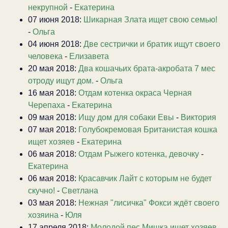
некрупной
-
Екатерина
07 июня 2018:
Шикарная Злата ищет свою семью!
-
Ольга
04 июня 2018:
Две сестрички и братик ищут своего
человека
-
Елизавета
20 мая 2018:
Два кошачьих брата-акробата 7 мес
отроду ищут дом.
-
Ольга
16 мая 2018:
Отдам котенка окраса Черная
Черепаха
-
Екатерина
09 мая 2018:
Ищу дом для собаки Евы
-
Виктория
07 мая 2018:
Голубокремовая Британистая кошка
ищет хозяев
-
Екатерина
06 мая 2018:
Отдам Рыжего котенка, девочку
-
Екатерина
06 мая 2018:
Красавчик Лайт с которым не будет
скучно!
-
Светлана
03 мая 2018:
Нежная "лисичка" Фокси ждёт своего
хозяина
-
Юля
17 апреля 2018:
Молодой пес Мишка ищет хозяев.