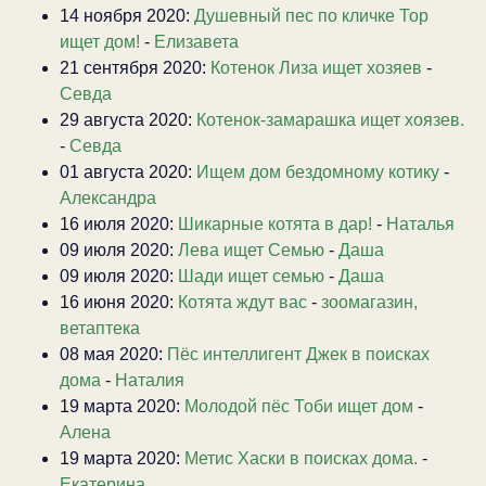
14 ноября 2020:
Душевный пес по кличке Тор
ищет дом!
-
Елизавета
21 сентября 2020:
Котенок Лиза ищет хозяев
-
Севда
29 августа 2020:
Котенок-замарашка ищет хоязев.
-
Севда
01 августа 2020:
Ищем дом бездомному котику
-
Александра
16 июля 2020:
Шикарные котята в дар!
-
Наталья
09 июля 2020:
Лева ищет Семью
-
Даша
09 июля 2020:
Шади ищет семью
-
Даша
16 июня 2020:
Котята ждут вас
-
зоомагазин,
ветаптека
08 мая 2020:
Пёс интеллигент Джек в поисках
дома
-
Наталия
19 марта 2020:
Молодой пёс Тоби ищет дом
-
Алена
19 марта 2020:
Метис Хаски в поисках дома.
-
Екатерина