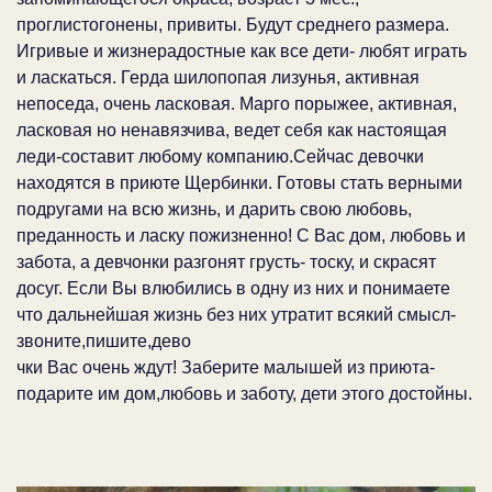
проглистогонены, привиты. Будут среднего размера.
Игривые и жизнерадостные как все дети- любят играть
и ласкаться. Герда шилопопая лизунья, активная
непоседа, очень ласковая. Марго порыжее, активная,
ласковая но ненавязчива, ведет себя как настоящая
леди-составит любому компанию.Сейчас девочки
находятся в приюте Щербинки. Готовы стать верными
подругами на всю жизнь, и дарить свою любовь,
преданность и ласку пожизненно! С Вас дом, любовь и
забота, а девчонки разгонят грусть- тоску, и скрасят
досуг. Если Вы влюбились в одну из них и понимаете
что дальнейшая жизнь без них утратит всякий смысл-
звоните,пишите,дево
чки Вас очень ждут! Заберите малышей из приюта-
подарите им дом,любовь и заботу, дети этого достойны.