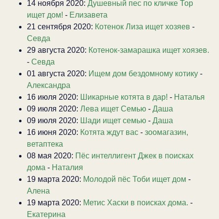
14 ноября 2020:
Душевный пес по кличке Тор
ищет дом!
-
Елизавета
21 сентября 2020:
Котенок Лиза ищет хозяев
-
Севда
29 августа 2020:
Котенок-замарашка ищет хоязев.
-
Севда
01 августа 2020:
Ищем дом бездомному котику
-
Александра
16 июля 2020:
Шикарные котята в дар!
-
Наталья
09 июля 2020:
Лева ищет Семью
-
Даша
09 июля 2020:
Шади ищет семью
-
Даша
16 июня 2020:
Котята ждут вас
-
зоомагазин,
ветаптека
08 мая 2020:
Пёс интеллигент Джек в поисках
дома
-
Наталия
19 марта 2020:
Молодой пёс Тоби ищет дом
-
Алена
19 марта 2020:
Метис Хаски в поисках дома.
-
Екатерина