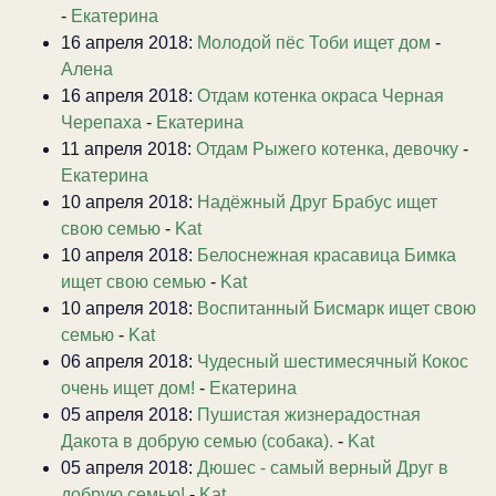
-
Екатерина
16 апреля 2018:
Молодой пёс Тоби ищет дом
-
Алена
16 апреля 2018:
Отдам котенка окраса Черная
Черепаха
-
Екатерина
11 апреля 2018:
Отдам Рыжего котенка, девочку
-
Екатерина
10 апреля 2018:
Надёжный Друг Брабус ищет
свою семью
-
Kat
10 апреля 2018:
Белоснежная красавица Бимка
ищет свою семью
-
Kat
10 апреля 2018:
Воспитанный Бисмарк ищет свою
семью
-
Kat
06 апреля 2018:
Чудесный шестимесячный Кокос
очень ищет дом!
-
Екатерина
05 апреля 2018:
Пушистая жизнерадостная
Дакота в добрую семью (собака).
-
Kat
05 апреля 2018:
Дюшес - самый верный Друг в
добрую семью!
-
Kat