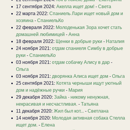
17 сентября 2024:
Акелла ищет дом!
-
Света
22 марта 2022:
Спаниель Лари ищет новый дом и
хозяина
-
СпаниельКо
22 февраля 2022:
Молоденькая Зора хочет стать
домашней любимицей
-
Анна
18 февраля 2022:
Щенки в добрые руки
-
Наталия
24 ноября 2021:
отдам спаниеля Симбу в добрые
руки
-
СпаниельКо
03 ноября 2021:
отдам собачку Алису в дар
-
Ольга
03 ноября 2021:
дворянка Алиса ищет дом
-
Ольга
25 сентября 2021:
Котята черныши ищут уютный
дом и надёжные ручки
-
Мария
29 декабря 2020:
Зайка - никому ненужная,
некрасивая и несчастливая.
-
Татьяна
11 декабря 2020:
Жил был кот...
-
Светлана
14 ноября 2020:
Молодая активная собака Стелла
ищет дом.
-
Елена