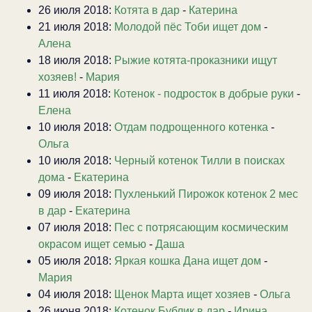
26 июля 2018:
Котята в дар
-
Катерина
21 июля 2018:
Молодой пёс Тоби ищет дом
-
Алена
18 июля 2018:
Рыжие котята-проказники ищут
хозяев!
-
Мария
11 июля 2018:
Котенок - подросток в добрые руки
-
Елена
10 июля 2018:
Отдам подрощенного котенка
-
Ольга
10 июля 2018:
Черный котенок Тилли в поисках
дома
-
Екатерина
09 июля 2018:
Пухленький Пирожок котенок 2 мес
в дар
-
Екатерина
07 июля 2018:
Пес с потрясающим космическим
окрасом ищет семью
-
Даша
05 июля 2018:
Яркая кошка Дана ищет дом
-
Мария
04 июля 2018:
Щенок Марта ищет хозяев
-
Ольга
26 июня 2018:
Котенок Бублик в дар
-
Ирина