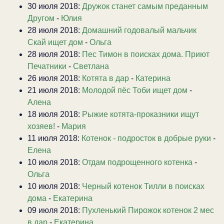
30 июля 2018:
Дружок станет самым преданным
Другом
-
Юлия
28 июля 2018:
Домашний годовалый мальчик
Скай ищет дом
-
Ольга
28 июля 2018:
Пес Тимон в поисках дома. Приют
Печатники
-
Светлана
26 июля 2018:
Котята в дар
-
Катерина
21 июля 2018:
Молодой пёс Тоби ищет дом
-
Алена
18 июля 2018:
Рыжие котята-проказники ищут
хозяев!
-
Мария
11 июля 2018:
Котенок - подросток в добрые руки
-
Елена
10 июля 2018:
Отдам подрощенного котенка
-
Ольга
10 июля 2018:
Черный котенок Тилли в поисках
дома
-
Екатерина
09 июля 2018:
Пухленький Пирожок котенок 2 мес
в дар
-
Екатерина