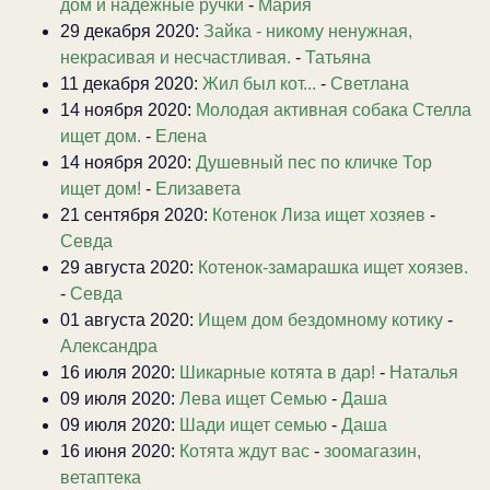
дом и надёжные ручки
-
Мария
29 декабря 2020:
Зайка - никому ненужная,
некрасивая и несчастливая.
-
Татьяна
11 декабря 2020:
Жил был кот...
-
Светлана
14 ноября 2020:
Молодая активная собака Стелла
ищет дом.
-
Елена
14 ноября 2020:
Душевный пес по кличке Тор
ищет дом!
-
Елизавета
21 сентября 2020:
Котенок Лиза ищет хозяев
-
Севда
29 августа 2020:
Котенок-замарашка ищет хоязев.
-
Севда
01 августа 2020:
Ищем дом бездомному котику
-
Александра
16 июля 2020:
Шикарные котята в дар!
-
Наталья
09 июля 2020:
Лева ищет Семью
-
Даша
09 июля 2020:
Шади ищет семью
-
Даша
16 июня 2020:
Котята ждут вас
-
зоомагазин,
ветаптека