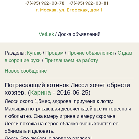
+7(495) 962-00-78
+7(495) 962-00-81
г. Москва, ул. Егерская, дом 1.
VetLek
/ Доска объявлений
Разделы:
Куплю
/
Продам
/
Прочие объявления
/
Отдам
в хорошие руки
/
Приглашаем на работу
Новое сообщение
Потрясающий котенок Лесси хочет обрести
хозяев. (
Карина
- 2016-06-25)
Лесси около 1,5мес, здорова, приучена к лотку.
Малышка потрясаюшая девоченка,ей все интересно и
любопытно. Она вмеру игрива и вмеру скромна.
Лесси похожа на серое облачко,очень хочется ее
обнимать и целовать.
Лесси-Это любовь с первого взгляда!