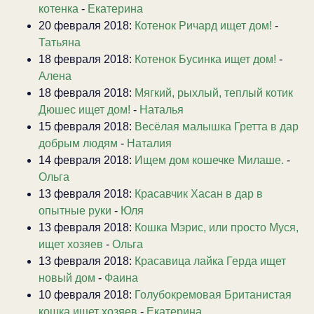
котенка
-
Екатерина
20 февраля 2018:
Котенок Ричард ищет дом!
-
Татьяна
18 февраля 2018:
Котенок Бусинка ищет дом!
-
Алена
18 февраля 2018:
Мягкий, рыхлый, теплый котик
Дюшес ищет дом!
-
Наталья
15 февраля 2018:
Весёлая малышка Гретта в дар
добрым людям
-
Наталия
14 февраля 2018:
Ищем дом кошечке Милаше.
-
Ольга
13 февраля 2018:
Красавчик Хасан в дар в
опытные руки
-
Юля
13 февраля 2018:
Кошка Мэрис, или просто Муся,
ищет хозяев
-
Ольга
13 февраля 2018:
Красавица лайка Герда ищет
новый дом
-
Фаина
10 февраля 2018:
Голубокремовая Британистая
кошка ищет хозяев
-
Екатерина