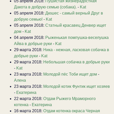
05 апреля 2018:
Пушистая жизнерадостная
Дакота в добрую семью (собака).
-
Kat
05 апреля 2018:
Дюшес - самый верный Друг в
добрую семью!
-
Kat
05 апреля 2018:
Статный красавец Денвер ищет
дом
-
Kat
04 апреля 2018:
Рыженькая помпушка-веселушка
Айва в добрые руки
-
Kat
29 марта 2018:
Ника - нежная, ласковая собачка в
добрые руки
-
Kat
29 марта 2018:
Небольшая собачка в добрые руки
-
Kat
23 марта 2018:
Молодой пёс Тоби ищет дом
-
Алена
23 марта 2018:
Молодой котик Фунтик ищет хозяев
-
Екатерина
22 марта 2018:
Отдам Рыжего Мраморного
котенка
-
Екатерина
16 марта 2018:
Отдам котенка окраса Черная