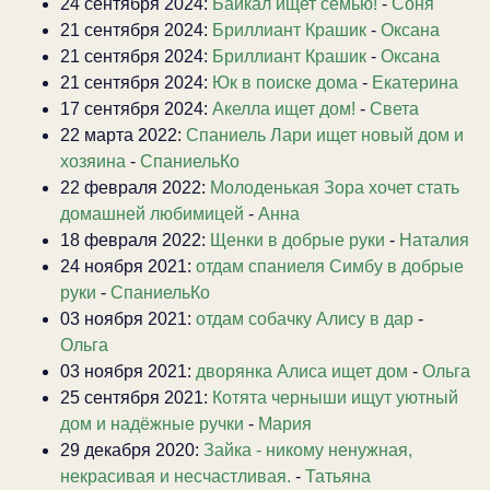
24 сентября 2024:
Байкал ищет семью!
-
Соня
21 сентября 2024:
Бриллиант Крашик
-
Оксана
21 сентября 2024:
Бриллиант Крашик
-
Оксана
21 сентября 2024:
Юк в поиске дома
-
Екатерина
17 сентября 2024:
Акелла ищет дом!
-
Света
22 марта 2022:
Спаниель Лари ищет новый дом и
хозяина
-
СпаниельКо
22 февраля 2022:
Молоденькая Зора хочет стать
домашней любимицей
-
Анна
18 февраля 2022:
Щенки в добрые руки
-
Наталия
24 ноября 2021:
отдам спаниеля Симбу в добрые
руки
-
СпаниельКо
03 ноября 2021:
отдам собачку Алису в дар
-
Ольга
03 ноября 2021:
дворянка Алиса ищет дом
-
Ольга
25 сентября 2021:
Котята черныши ищут уютный
дом и надёжные ручки
-
Мария
29 декабря 2020:
Зайка - никому ненужная,
некрасивая и несчастливая.
-
Татьяна