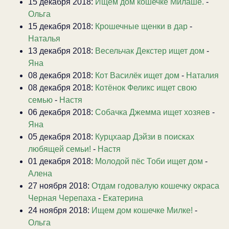
15 декабря 2018:
Ищем дом кошечке Милаше.
-
Ольга
15 декабря 2018:
Крошечные щенки в дар
-
Наталья
13 декабря 2018:
Весельчак Декстер ищет дом
-
Яна
08 декабря 2018:
Кот Василёк ищет дом
-
Наталия
08 декабря 2018:
Котёнок Феликс ищет свою
семью
-
Настя
06 декабря 2018:
Собачка Джемма ищет хозяев
-
Яна
05 декабря 2018:
Курцхаар Дэйзи в поисках
любящей семьи!
-
Настя
01 декабря 2018:
Молодой пёс Тоби ищет дом
-
Алена
27 ноября 2018:
Отдам годовалую кошечку окраса
Черная Черепаха
-
Екатерина
24 ноября 2018:
Ищем дом кошечке Милке!
-
Ольга