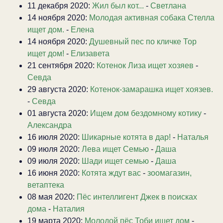
11 декабря 2020:
Жил был кот...
-
Светлана
14 ноября 2020:
Молодая активная собака Стелла
ищет дом.
-
Елена
14 ноября 2020:
Душевный пес по кличке Тор
ищет дом!
-
Елизавета
21 сентября 2020:
Котенок Лиза ищет хозяев
-
Севда
29 августа 2020:
Котенок-замарашка ищет хоязев.
-
Севда
01 августа 2020:
Ищем дом бездомному котику
-
Александра
16 июля 2020:
Шикарные котята в дар!
-
Наталья
09 июля 2020:
Лева ищет Семью
-
Даша
09 июля 2020:
Шади ищет семью
-
Даша
16 июня 2020:
Котята ждут вас
-
зоомагазин,
ветаптека
08 мая 2020:
Пёс интеллигент Джек в поисках
дома
-
Наталия
19 марта 2020:
Молодой пёс Тоби ищет дом
-