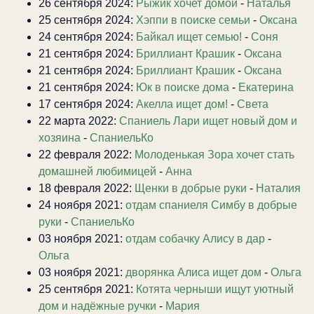
26 сентября 2024:
Рыжик хочет домой
-
Наталья
25 сентября 2024:
Хэппи в поиске семьи
-
Оксана
24 сентября 2024:
Байкал ищет семью!
-
Соня
21 сентября 2024:
Бриллиант Крашик
-
Оксана
21 сентября 2024:
Бриллиант Крашик
-
Оксана
21 сентября 2024:
Юк в поиске дома
-
Екатерина
17 сентября 2024:
Акелла ищет дом!
-
Света
22 марта 2022:
Спаниель Лари ищет новый дом и
хозяина
-
СпаниельКо
22 февраля 2022:
Молоденькая Зора хочет стать
домашней любимицей
-
Анна
18 февраля 2022:
Щенки в добрые руки
-
Наталия
24 ноября 2021:
отдам спаниеля Симбу в добрые
руки
-
СпаниельКо
03 ноября 2021:
отдам собачку Алису в дар
-
Ольга
03 ноября 2021:
дворянка Алиса ищет дом
-
Ольга
25 сентября 2021:
Котята черныши ищут уютный
дом и надёжные ручки
-
Мария