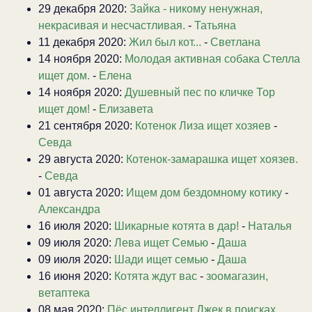
29 декабря 2020:
Зайка - никому ненужная,
некрасивая и несчастливая.
-
Татьяна
11 декабря 2020:
Жил был кот...
-
Светлана
14 ноября 2020:
Молодая активная собака Стелла
ищет дом.
-
Елена
14 ноября 2020:
Душевный пес по кличке Тор
ищет дом!
-
Елизавета
21 сентября 2020:
Котенок Лиза ищет хозяев
-
Севда
29 августа 2020:
Котенок-замарашка ищет хоязев.
-
Севда
01 августа 2020:
Ищем дом бездомному котику
-
Александра
16 июля 2020:
Шикарные котята в дар!
-
Наталья
09 июля 2020:
Лева ищет Семью
-
Даша
09 июля 2020:
Шади ищет семью
-
Даша
16 июня 2020:
Котята ждут вас
-
зоомагазин,
ветаптека
08 мая 2020:
Пёс интеллигент Джек в поисках