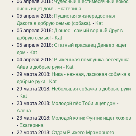
06 апреля 2018:
Чудесный шестимесячный Кокос
очень ищет дом!
-
Екатерина
05 апреля 2018:
Пушистая жизнерадостная
Дакота в добрую семью (собака).
-
Kat
05 апреля 2018:
Дюшес - самый верный Друг в
добрую семью!
-
Kat
05 апреля 2018:
Статный красавец Денвер ищет
дом
-
Kat
04 апреля 2018:
Рыженькая помпушка-веселушка
Айва в добрые руки
-
Kat
29 марта 2018:
Ника - нежная, ласковая собачка в
добрые руки
-
Kat
29 марта 2018:
Небольшая собачка в добрые руки
-
Kat
23 марта 2018:
Молодой пёс Тоби ищет дом
-
Алена
23 марта 2018:
Молодой котик Фунтик ищет хозяев
-
Екатерина
22 марта 2018:
Отдам Рыжего Мраморного