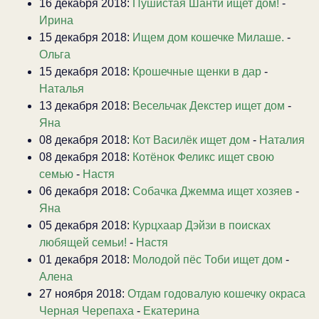
16 декабря 2018:
Пушистая Шанти ищет дом!
-
Ирина
15 декабря 2018:
Ищем дом кошечке Милаше.
-
Ольга
15 декабря 2018:
Крошечные щенки в дар
-
Наталья
13 декабря 2018:
Весельчак Декстер ищет дом
-
Яна
08 декабря 2018:
Кот Василёк ищет дом
-
Наталия
08 декабря 2018:
Котёнок Феликс ищет свою
семью
-
Настя
06 декабря 2018:
Собачка Джемма ищет хозяев
-
Яна
05 декабря 2018:
Курцхаар Дэйзи в поисках
любящей семьи!
-
Настя
01 декабря 2018:
Молодой пёс Тоби ищет дом
-
Алена
27 ноября 2018:
Отдам годовалую кошечку окраса
Черная Черепаха
-
Екатерина