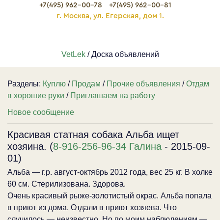
+7(495) 962-00-78
+7(495) 962-00-81
г. Москва, ул. Егерская, дом 1.
VetLek
/ Доска объявлений
Разделы:
Куплю
/
Продам
/
Прочие объявления
/
Отдам
в хорошие руки
/
Приглашаем на работу
Новое сообщение
Красивая статная собака Альба ищет
хозяина. (
8-916-256-96-34 Галина
- 2015-09-
01)
Альба — г.р. август-октябрь 2012 года, вес 25 кг. В холке
60 см. Стерилизована. Здорова.
Очень красивый рыже-золотистый окрас. Альба попала
в приют из дома. Отдали в приют хозяева. Что
случилось — неизвестно. Но по моим наблюдениям —