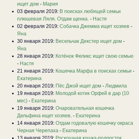
ищет дом
-
Мария
03 февраля 2019:
В поисках любящей семьи
плюшевая Ляля. Отдам щенка.
-
Настя
02 февраля 2019:
Собачка Джемма ищет хозяев
-
Яна
30 января 2019:
Весельчак Декстер ищет дом
-
Яна
28 января 2019:
Котёнок Феликс ищет свою семью
-
Настя
21 января 2019:
Кошечка Марфа в поисках семьи
-
Екатерина
20 января 2019:
Пёс Джой ищет дом
-
Людмила
19 января 2019:
Молодой котик Орфей в дар (10
мес)
-
Екатерина
19 января 2019:
Очаровательная кошечка
Дельфина ищет хозяев.
-
Екатерина
14 января 2019:
Отдам годовалую кошечку окраса
Черная Черепаха
-
Екатерина
13 января 2019:
Роскошная кошка-подросток