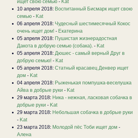
ищет свою семью
-
Kat
10 апреля 2018:
Воспитанный Бисмарк ищет свою
семью
-
Kat
06 апреля 2018:
Чудесный шестимесячный Кокос
очень ищет дом!
-
Екатерина
05 апреля 2018:
Пушистая жизнерадостная
Дакота в добрую семью (собака).
-
Kat
05 апреля 2018:
Дюшес - самый верный Друг в
добрую семью!
-
Kat
05 апреля 2018:
Статный красавец Денвер ищет
дом
-
Kat
04 апреля 2018:
Рыженькая помпушка-веселушка
Айва в добрые руки
-
Kat
29 марта 2018:
Ника - нежная, ласковая собачка в
добрые руки
-
Kat
29 марта 2018:
Небольшая собачка в добрые руки
-
Kat
23 марта 2018:
Молодой пёс Тоби ищет дом
-
Алена