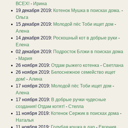
ВСЕХ!
-
Ирина
19 декабря 2019:
Котенок Мушка в поисках дома.
-
Ольга
15 декабря 2019:
Молодой пёс Тоби ищет дом
-
Алена
14 декабря 2019:
Роскошный кот в добрые руки
-
Елена
02 декабря 2019:
Подросток Блэки в поисках дома
-
Мария
26 ноября 2019:
Отдам рыжего котенка
-
Светлана
26 ноября 2019:
Белоснежное семейство ищет
дом!
-
Алина
17 ноября 2019:
Молодой пёс Тоби ищет дом
-
Алена
17 ноября 2019:
В добрые ручки чудесные
создания! Отдам котят!
-
Стелла
11 ноября 2019:
Котенок Сержик в поисках дома
-
Наталья
11 ноября 2019:
Голубая кошка в дар
-
Евгения