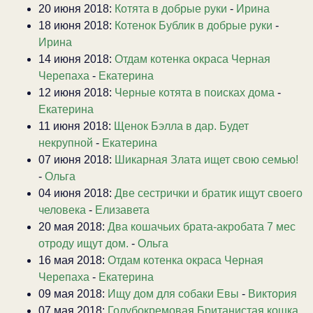
20 июня 2018:
Котята в добрые руки
-
Ирина
18 июня 2018:
Котенок Бублик в добрые руки
-
Ирина
14 июня 2018:
Отдам котенка окраса Черная
Черепаха
-
Екатерина
12 июня 2018:
Черные котята в поисках дома
-
Екатерина
11 июня 2018:
Щенок Бэлла в дар. Будет
некрупной
-
Екатерина
07 июня 2018:
Шикарная Злата ищет свою семью!
-
Ольга
04 июня 2018:
Две сестрички и братик ищут своего
человека
-
Елизавета
20 мая 2018:
Два кошачьих брата-акробата 7 мес
отроду ищут дом.
-
Ольга
16 мая 2018:
Отдам котенка окраса Черная
Черепаха
-
Екатерина
09 мая 2018:
Ищу дом для собаки Евы
-
Виктория
07 мая 2018:
Голубокремовая Британистая кошка