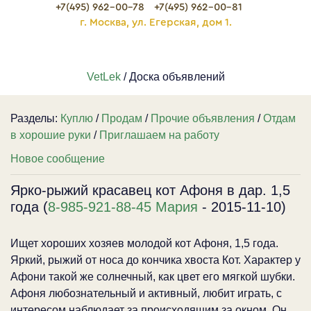
+7(495) 962-00-78
+7(495) 962-00-81
г. Москва, ул. Егерская, дом 1.
VetLek
/ Доска объявлений
Разделы:
Куплю
/
Продам
/
Прочие объявления
/
Отдам
в хорошие руки
/
Приглашаем на работу
Новое сообщение
Ярко-рыжий красавец кот Афоня в дар. 1,5
года (
8-985-921-88-45 Мария
- 2015-11-10)
Ищет хороших хозяев молодой кот Афоня, 1,5 года.
Яркий, рыжий от носа до кончика хвоста Кот. Характер у
Афони такой же солнечный, как цвет его мягкой шубки.
Афоня любознательный и активный, любит играть, с
интересом наблюдает за происходящим за окном. Он