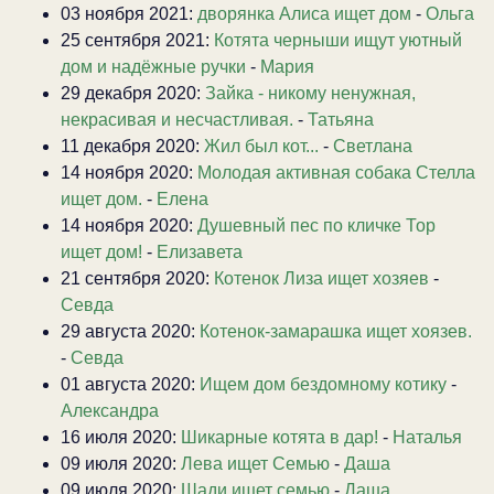
03 ноября 2021:
дворянка Алиса ищет дом
-
Ольга
25 сентября 2021:
Котята черныши ищут уютный
дом и надёжные ручки
-
Мария
29 декабря 2020:
Зайка - никому ненужная,
некрасивая и несчастливая.
-
Татьяна
11 декабря 2020:
Жил был кот...
-
Светлана
14 ноября 2020:
Молодая активная собака Стелла
ищет дом.
-
Елена
14 ноября 2020:
Душевный пес по кличке Тор
ищет дом!
-
Елизавета
21 сентября 2020:
Котенок Лиза ищет хозяев
-
Севда
29 августа 2020:
Котенок-замарашка ищет хоязев.
-
Севда
01 августа 2020:
Ищем дом бездомному котику
-
Александра
16 июля 2020:
Шикарные котята в дар!
-
Наталья
09 июля 2020:
Лева ищет Семью
-
Даша
09 июля 2020:
Шади ищет семью
-
Даша