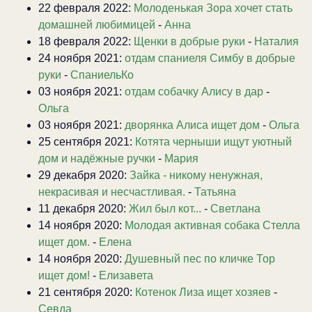
22 февраля 2022:
Молоденькая Зора хочет стать
домашней любимицей
-
Анна
18 февраля 2022:
Щенки в добрые руки
-
Наталия
24 ноября 2021:
отдам спаниеля Симбу в добрые
руки
-
СпаниельКо
03 ноября 2021:
отдам собачку Алису в дар
-
Ольга
03 ноября 2021:
дворянка Алиса ищет дом
-
Ольга
25 сентября 2021:
Котята черныши ищут уютный
дом и надёжные ручки
-
Мария
29 декабря 2020:
Зайка - никому ненужная,
некрасивая и несчастливая.
-
Татьяна
11 декабря 2020:
Жил был кот...
-
Светлана
14 ноября 2020:
Молодая активная собака Стелла
ищет дом.
-
Елена
14 ноября 2020:
Душевный пес по кличке Тор
ищет дом!
-
Елизавета
21 сентября 2020:
Котенок Лиза ищет хозяев
-
Севда