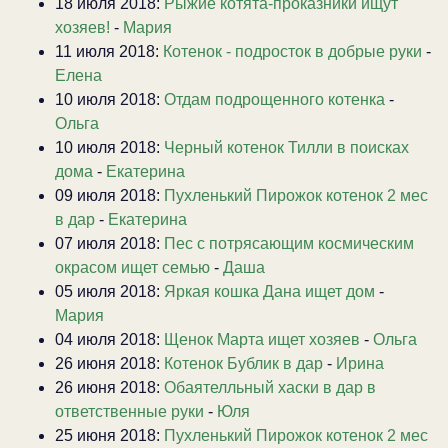
18 июля 2018:
Рыжие котята-проказники ищут
хозяев!
-
Мария
11 июля 2018:
Котенок - подросток в добрые руки
-
Елена
10 июля 2018:
Отдам подрощенного котенка
-
Ольга
10 июля 2018:
Черный котенок Тилли в поисках
дома
-
Екатерина
09 июля 2018:
Пухленький Пирожок котенок 2 мес
в дар
-
Екатерина
07 июля 2018:
Пес с потрясающим космическим
окрасом ищет семью
-
Даша
05 июля 2018:
Яркая кошка Дана ищет дом
-
Мария
04 июля 2018:
Щенок Марта ищет хозяев
-
Ольга
26 июня 2018:
Котенок Бублик в дар
-
Ирина
26 июня 2018:
Обаятелльный хаски в дар в
ответственные руки
-
Юля
25 июня 2018:
Пухленький Пирожок котенок 2 мес