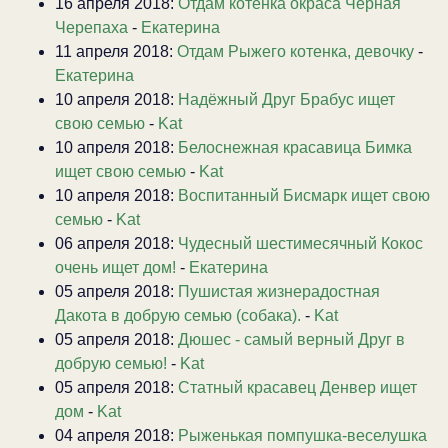
16 апреля 2018:
Отдам котенка окраса Черная
Черепаха
-
Екатерина
11 апреля 2018:
Отдам Рыжего котенка, девочку
-
Екатерина
10 апреля 2018:
Надёжный Друг Брабус ищет
свою семью
-
Kat
10 апреля 2018:
Белоснежная красавица Бимка
ищет свою семью
-
Kat
10 апреля 2018:
Воспитанный Бисмарк ищет свою
семью
-
Kat
06 апреля 2018:
Чудесный шестимесячный Кокос
очень ищет дом!
-
Екатерина
05 апреля 2018:
Пушистая жизнерадостная
Дакота в добрую семью (собака).
-
Kat
05 апреля 2018:
Дюшес - самый верный Друг в
добрую семью!
-
Kat
05 апреля 2018:
Статный красавец Денвер ищет
дом
-
Kat
04 апреля 2018:
Рыженькая помпушка-веселушка