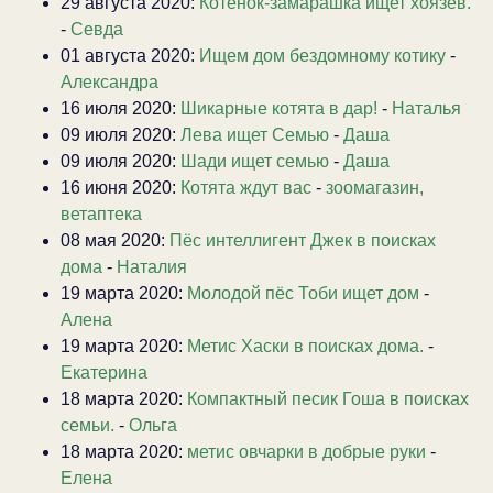
29 августа 2020:
Котенок-замарашка ищет хоязев.
-
Севда
01 августа 2020:
Ищем дом бездомному котику
-
Александра
16 июля 2020:
Шикарные котята в дар!
-
Наталья
09 июля 2020:
Лева ищет Семью
-
Даша
09 июля 2020:
Шади ищет семью
-
Даша
16 июня 2020:
Котята ждут вас
-
зоомагазин,
ветаптека
08 мая 2020:
Пёс интеллигент Джек в поисках
дома
-
Наталия
19 марта 2020:
Молодой пёс Тоби ищет дом
-
Алена
19 марта 2020:
Метис Хаски в поисках дома.
-
Екатерина
18 марта 2020:
Компактный песик Гоша в поисках
семьи.
-
Ольга
18 марта 2020:
метис овчарки в добрые руки
-
Елена