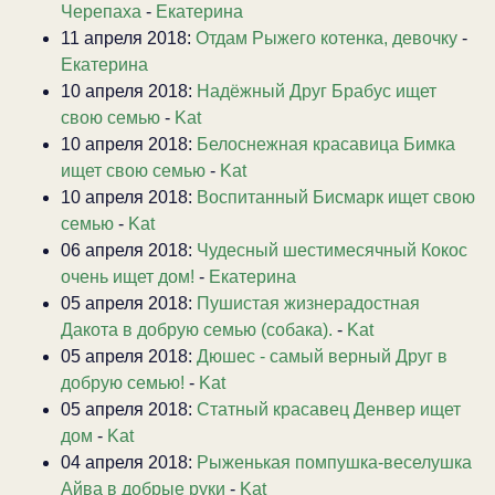
Черепаха
-
Екатерина
11 апреля 2018:
Отдам Рыжего котенка, девочку
-
Екатерина
10 апреля 2018:
Надёжный Друг Брабус ищет
свою семью
-
Kat
10 апреля 2018:
Белоснежная красавица Бимка
ищет свою семью
-
Kat
10 апреля 2018:
Воспитанный Бисмарк ищет свою
семью
-
Kat
06 апреля 2018:
Чудесный шестимесячный Кокос
очень ищет дом!
-
Екатерина
05 апреля 2018:
Пушистая жизнерадостная
Дакота в добрую семью (собака).
-
Kat
05 апреля 2018:
Дюшес - самый верный Друг в
добрую семью!
-
Kat
05 апреля 2018:
Статный красавец Денвер ищет
дом
-
Kat
04 апреля 2018:
Рыженькая помпушка-веселушка
Айва в добрые руки
-
Kat