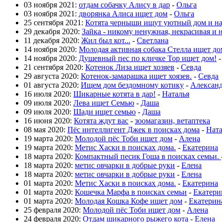
03 ноября 2021:
отдам собачку Алису в дар
-
Ольга
03 ноября 2021:
дворянка Алиса ищет дом
-
Ольга
25 сентября 2021:
Котята черныши ищут уютный дом и н
29 декабря 2020:
Зайка - никому ненужная, некрасивая и 
11 декабря 2020:
Жил был кот...
-
Светлана
14 ноября 2020:
Молодая активная собака Стелла ищет до
14 ноября 2020:
Душевный пес по кличке Тор ищет дом!
21 сентября 2020:
Котенок Лиза ищет хозяев
-
Севда
29 августа 2020:
Котенок-замарашка ищет хоязев.
-
Севда
01 августа 2020:
Ищем дом бездомному котику
-
Алексан
16 июля 2020:
Шикарные котята в дар!
-
Наталья
09 июля 2020:
Лева ищет Семью
-
Даша
09 июля 2020:
Шади ищет семью
-
Даша
16 июня 2020:
Котята ждут вас
-
зоомагазин, ветаптека
08 мая 2020:
Пёс интеллигент Джек в поисках дома
-
Нат
19 марта 2020:
Молодой пёс Тоби ищет дом
-
Алена
19 марта 2020:
Метис Хаски в поисках дома.
-
Екатерина
18 марта 2020:
Компактный песик Гоша в поисках семьи.
18 марта 2020:
метис овчарки в добрые руки
-
Елена
18 марта 2020:
метис овчарки в добрые руки
-
Елена
01 марта 2020:
Метис Хаски в поисках дома.
-
Екатерина
01 марта 2020:
Кошечка Марфа в поисках семьи
-
Екатери
01 марта 2020:
Молодая Кошка Кофе ищет дом
-
Екатерин
25 февраля 2020:
Молодой пёс Тоби ищет дом
-
Алена
24 февраля 2020:
Отдам шикарного рыжего кота
-
Елена