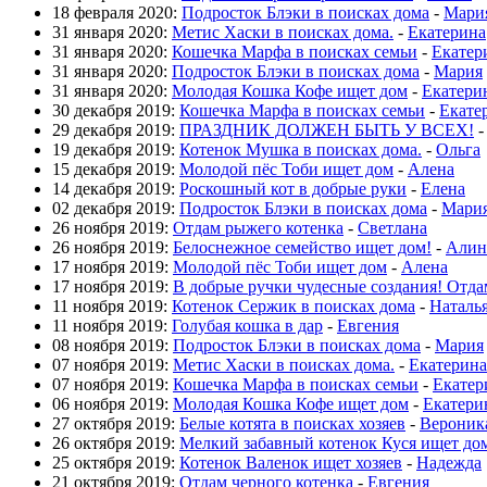
18 февраля 2020:
Подросток Блэки в поисках дома
-
Мари
31 января 2020:
Метис Хаски в поисках дома.
-
Екатерина
31 января 2020:
Кошечка Марфа в поисках семьи
-
Екатер
31 января 2020:
Подросток Блэки в поисках дома
-
Мария
31 января 2020:
Молодая Кошка Кофе ищет дом
-
Екатери
30 декабря 2019:
Кошечка Марфа в поисках семьи
-
Екате
29 декабря 2019:
ПРАЗДНИК ДОЛЖЕН БЫТЬ У ВСЕХ!
19 декабря 2019:
Котенок Мушка в поисках дома.
-
Ольга
15 декабря 2019:
Молодой пёс Тоби ищет дом
-
Алена
14 декабря 2019:
Роскошный кот в добрые руки
-
Елена
02 декабря 2019:
Подросток Блэки в поисках дома
-
Мари
26 ноября 2019:
Отдам рыжего котенка
-
Светлана
26 ноября 2019:
Белоснежное семейство ищет дом!
-
Алин
17 ноября 2019:
Молодой пёс Тоби ищет дом
-
Алена
17 ноября 2019:
В добрые ручки чудесные создания! Отда
11 ноября 2019:
Котенок Сержик в поисках дома
-
Наталь
11 ноября 2019:
Голубая кошка в дар
-
Евгения
08 ноября 2019:
Подросток Блэки в поисках дома
-
Мария
07 ноября 2019:
Метис Хаски в поисках дома.
-
Екатерина
07 ноября 2019:
Кошечка Марфа в поисках семьи
-
Екатер
06 ноября 2019:
Молодая Кошка Кофе ищет дом
-
Екатери
27 октября 2019:
Белые котята в поисках хозяев
-
Вероник
26 октября 2019:
Мелкий забавный котенок Куся ищет до
25 октября 2019:
Котенок Валенок ищет хозяев
-
Надежда
21 октября 2019:
Отдам черного котенка
-
Евгения