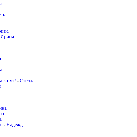
я
ина
на
рина
-
Ирина
я
а
м котят!
-
Стелла
я
ина
на
а
м.
-
Надежда