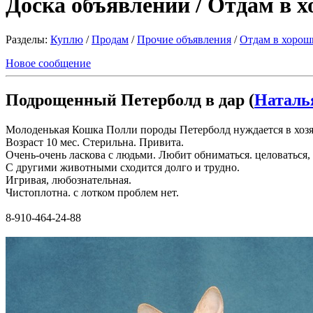
Доска объявлений / Отдам в 
Разделы:
Куплю
/
Продам
/
Прочие объявления
/
Отдам в хорош
Новое сообщение
Подрощенный Петерболд в дар (
Наталь
Молоденькая Кошка Полли породы Петерболд нуждается в хозяе
Возраст 10 мес. Стерильна. Привита.
Очень-очень ласкова с людьми. Любит обниматься. целоваться,
С другими животными сходится долго и трудно.
Игривая, любознательная.
Чистоплотна. с лотком проблем нет.
8-910-464-24-88