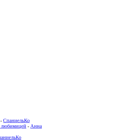
-
СпаниельКо
й любимицей
-
Анна
аниельКо