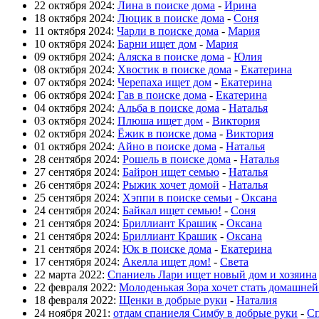
22 октября 2024:
Лина в поиске дома
-
Ирина
18 октября 2024:
Люцик в поиске дома
-
Соня
11 октября 2024:
Чарли в поиске дома
-
Мария
10 октября 2024:
Барни ищет дом
-
Мария
09 октября 2024:
Аляска в поиске дома
-
Юлия
08 октября 2024:
Хвостик в поиске дома
-
Екатерина
07 октября 2024:
Черепаха ищет дом
-
Екатерина
06 октября 2024:
Гав в поиске дома
-
Екатерина
04 октября 2024:
Альба в поиске дома
-
Наталья
03 октября 2024:
Плюша ищет дом
-
Виктория
02 октября 2024:
Ёжик в поиске дома
-
Виктория
01 октября 2024:
Айно в поиске дома
-
Наталья
28 сентября 2024:
Рошель в поиске дома
-
Наталья
27 сентября 2024:
Байрон ищет семью
-
Наталья
26 сентября 2024:
Рыжик хочет домой
-
Наталья
25 сентября 2024:
Хэппи в поиске семьи
-
Оксана
24 сентября 2024:
Байкал ищет семью!
-
Соня
21 сентября 2024:
Бриллиант Крашик
-
Оксана
21 сентября 2024:
Бриллиант Крашик
-
Оксана
21 сентября 2024:
Юк в поиске дома
-
Екатерина
17 сентября 2024:
Акелла ищет дом!
-
Света
22 марта 2022:
Спаниель Лари ищет новый дом и хозяина
22 февраля 2022:
Молоденькая Зора хочет стать домашне
18 февраля 2022:
Щенки в добрые руки
-
Наталия
24 ноября 2021:
отдам спаниеля Симбу в добрые руки
-
Сп