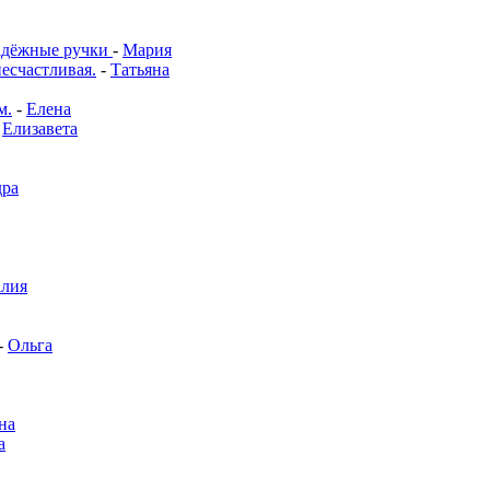
адёжные ручки
-
Мария
несчастливая.
-
Татьяна
м.
-
Елена
-
Елизавета
дра
алия
-
Ольга
на
а