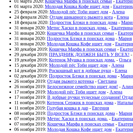
01 марта 2020:
Кошечка Марфа в поисках семьи
-
Екатери
01 марта 2020:
Молодая Кошка Кофе ищет дом
-
Екатерин
25 февраля 2020:
Молодой пёс Тоби ищет дом
-
Алена
24 февраля 2020:
Отдам шикарного рыжего кота
-
Елена
18 февраля 2020:
Подросток Блэки в поисках дома
-
Мари
31 января 2020:
Метис Хаски в поисках дома.
-
Екатерина
31 января 2020:
Кошечка Марфа в поисках семьи
-
Екатер
31 января 2020:
Подросток Блэки в поисках дома
-
Мария
31 января 2020:
Молодая Кошка Кофе ищет дом
-
Екатери
30 декабря 2019:
Кошечка Марфа в поисках семьи
-
Екате
29 декабря 2019:
ПРАЗДНИК ДОЛЖЕН БЫТЬ У ВСЕХ!
19 декабря 2019:
Котенок Мушка в поисках дома.
-
Ольга
15 декабря 2019:
Молодой пёс Тоби ищет дом
-
Алена
14 декабря 2019:
Роскошный кот в добрые руки
-
Елена
02 декабря 2019:
Подросток Блэки в поисках дома
-
Мари
26 ноября 2019:
Отдам рыжего котенка
-
Светлана
26 ноября 2019:
Белоснежное семейство ищет дом!
-
Алин
17 ноября 2019:
Молодой пёс Тоби ищет дом
-
Алена
17 ноября 2019:
В добрые ручки чудесные создания! Отда
11 ноября 2019:
Котенок Сержик в поисках дома
-
Наталь
11 ноября 2019:
Голубая кошка в дар
-
Евгения
08 ноября 2019:
Подросток Блэки в поисках дома
-
Мария
07 ноября 2019:
Метис Хаски в поисках дома.
-
Екатерина
07 ноября 2019:
Кошечка Марфа в поисках семьи
-
Екатер
06 ноября 2019:
Молодая Кошка Кофе ищет дом
-
Екатери