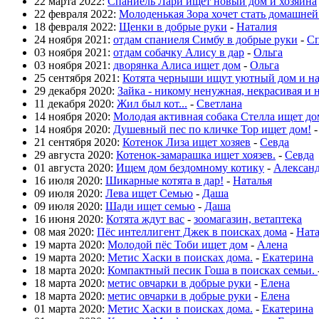
22 марта 2022:
Спаниель Лари ищет новый дом и хозяина
22 февраля 2022:
Молоденькая Зора хочет стать домашне
18 февраля 2022:
Щенки в добрые руки
-
Наталия
24 ноября 2021:
отдам спаниеля Симбу в добрые руки
-
Сп
03 ноября 2021:
отдам собачку Алису в дар
-
Ольга
03 ноября 2021:
дворянка Алиса ищет дом
-
Ольга
25 сентября 2021:
Котята черныши ищут уютный дом и н
29 декабря 2020:
Зайка - никому ненужная, некрасивая и 
11 декабря 2020:
Жил был кот...
-
Светлана
14 ноября 2020:
Молодая активная собака Стелла ищет до
14 ноября 2020:
Душевный пес по кличке Тор ищет дом!
21 сентября 2020:
Котенок Лиза ищет хозяев
-
Севда
29 августа 2020:
Котенок-замарашка ищет хоязев.
-
Севда
01 августа 2020:
Ищем дом бездомному котику
-
Алексан
16 июля 2020:
Шикарные котята в дар!
-
Наталья
09 июля 2020:
Лева ищет Семью
-
Даша
09 июля 2020:
Шади ищет семью
-
Даша
16 июня 2020:
Котята ждут вас
-
зоомагазин, ветаптека
08 мая 2020:
Пёс интеллигент Джек в поисках дома
-
Нат
19 марта 2020:
Молодой пёс Тоби ищет дом
-
Алена
19 марта 2020:
Метис Хаски в поисках дома.
-
Екатерина
18 марта 2020:
Компактный песик Гоша в поисках семьи.
18 марта 2020:
метис овчарки в добрые руки
-
Елена
18 марта 2020:
метис овчарки в добрые руки
-
Елена
01 марта 2020:
Метис Хаски в поисках дома.
-
Екатерина