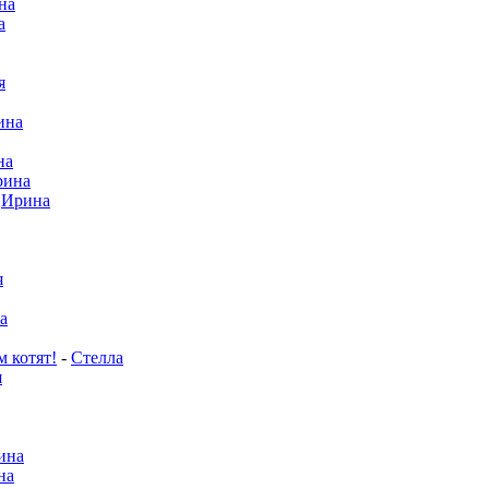
на
а
я
ина
на
рина
-
Ирина
я
а
м котят!
-
Стелла
я
ина
на