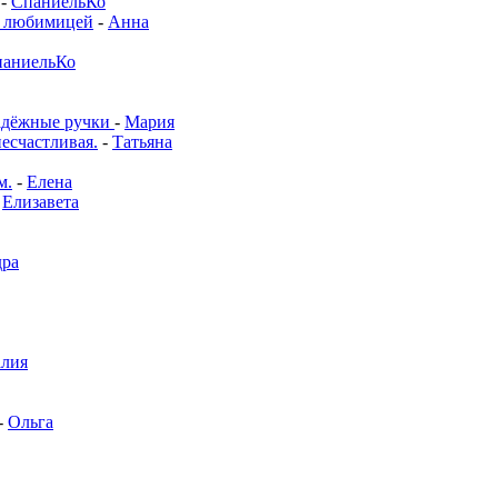
-
СпаниельКо
й любимицей
-
Анна
аниельКо
адёжные ручки
-
Мария
несчастливая.
-
Татьяна
м.
-
Елена
-
Елизавета
дра
алия
-
Ольга