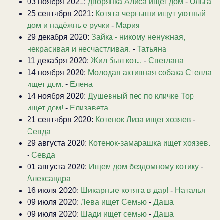
03 ноября 2021:
дворянка Алиса ищет дом
-
Ольга
25 сентября 2021:
Котята черныши ищут уютный
дом и надёжные ручки
-
Мария
29 декабря 2020:
Зайка - никому ненужная,
некрасивая и несчастливая.
-
Татьяна
11 декабря 2020:
Жил был кот...
-
Светлана
14 ноября 2020:
Молодая активная собака Стелла
ищет дом.
-
Елена
14 ноября 2020:
Душевный пес по кличке Тор
ищет дом!
-
Елизавета
21 сентября 2020:
Котенок Лиза ищет хозяев
-
Севда
29 августа 2020:
Котенок-замарашка ищет хоязев.
-
Севда
01 августа 2020:
Ищем дом бездомному котику
-
Александра
16 июля 2020:
Шикарные котята в дар!
-
Наталья
09 июля 2020:
Лева ищет Семью
-
Даша
09 июля 2020:
Шади ищет семью
-
Даша