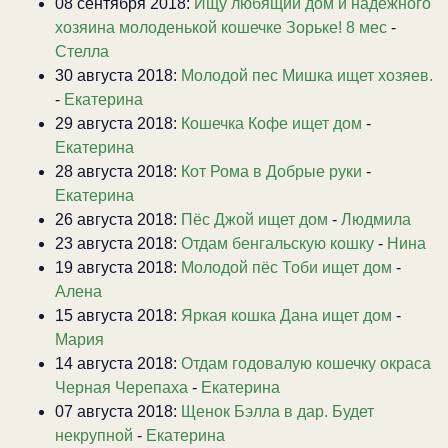
08 сентября 2018:
Ищу любящий дом и надежного
хозяина молоденькой кошечке Зорьке! 8 мес
-
Стелла
30 августа 2018:
Молодой пес Мишка ищет хозяев.
-
Екатерина
29 августа 2018:
Кошечка Кофе ищет дом
-
Екатерина
28 августа 2018:
Кот Рома в Добрые руки
-
Екатерина
26 августа 2018:
Пёс Джой ищет дом
-
Людмила
23 августа 2018:
Отдам бенгальскую кошку
-
Нина
19 августа 2018:
Молодой пёс Тоби ищет дом
-
Алена
15 августа 2018:
Яркая кошка Дана ищет дом
-
Мария
14 августа 2018:
Отдам годовалую кошечку окраса
Черная Черепаха
-
Екатерина
07 августа 2018:
Щенок Бэлла в дар. Будет
некрупной
-
Екатерина