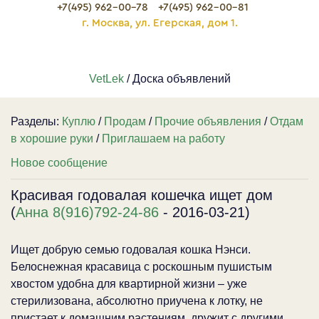
+7(495) 962-00-78
+7(495) 962-00-81
г. Москва, ул. Егерская, дом 1.
VetLek
/ Доска объявлений
Разделы:
Куплю
/
Продам
/
Прочие объявления
/
Отдам
в хорошие руки
/
Приглашаем на работу
Новое сообщение
Красивая годовалая кошечка ищет дом
(
Анна 8(916)792-24-86
- 2016-03-21)
Ищет добрую семью годовалая кошка Нэнси.
Белоснежная красавица с роскошным пушистым
хвостом удобна для квартирной жизни – уже
стерилизована, абсолютно приучена к лотку, не
пристает к домашним растениям, дружит с другими