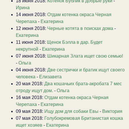
18 июня 2018:
Котенок Бублик в добрые руки
-
Ирина
14 июня 2018:
Отдам котенка окраса Черная
Черепаха
-
Екатерина
12 июня 2018:
Черные котята в поисках дома
-
Екатерина
11 июня 2018:
Щенок Бэлла в дар. Будет
некрупной
-
Екатерина
07 июня 2018:
Шикарная Злата ищет свою семью!
-
Ольга
04 июня 2018:
Две сестрички и братик ищут своего
человека
-
Елизавета
20 мая 2018:
Два кошачьих брата-акробата 7 мес
отроду ищут дом.
-
Ольга
16 мая 2018:
Отдам котенка окраса Черная
Черепаха
-
Екатерина
09 мая 2018:
Ищу дом для собаки Евы
-
Виктория
07 мая 2018:
Голубокремовая Британистая кошка
ищет хозяев
-
Екатерина