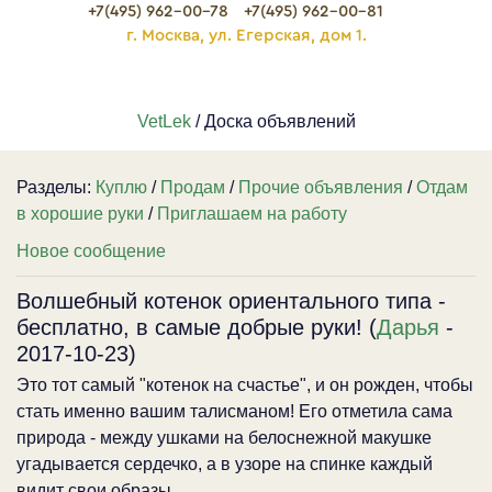
+7(495) 962-00-78
+7(495) 962-00-81
г. Москва, ул. Егерская, дом 1.
VetLek
/ Доска объявлений
Разделы:
Куплю
/
Продам
/
Прочие объявления
/
Отдам
в хорошие руки
/
Приглашаем на работу
Новое сообщение
Волшебный котенок ориентального типа -
бесплатно, в самые добрые руки! (
Дарья
-
2017-10-23)
Это тот самый "котенок на счастье", и он рожден, чтобы
стать именно вашим талисманом! Его отметила сама
природа - между ушками на белоснежной макушке
угадывается сердечко, а в узоре на спинке каждый
видит свои образы...