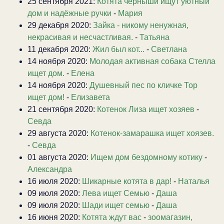
25 сентября 2021:
Котята черныши ищут уютный
дом и надёжные ручки
-
Мария
29 декабря 2020:
Зайка - никому ненужная,
некрасивая и несчастливая.
-
Татьяна
11 декабря 2020:
Жил был кот...
-
Светлана
14 ноября 2020:
Молодая активная собака Стелла
ищет дом.
-
Елена
14 ноября 2020:
Душевный пес по кличке Тор
ищет дом!
-
Елизавета
21 сентября 2020:
Котенок Лиза ищет хозяев
-
Севда
29 августа 2020:
Котенок-замарашка ищет хоязев.
-
Севда
01 августа 2020:
Ищем дом бездомному котику
-
Александра
16 июля 2020:
Шикарные котята в дар!
-
Наталья
09 июля 2020:
Лева ищет Семью
-
Даша
09 июля 2020:
Шади ищет семью
-
Даша
16 июня 2020:
Котята ждут вас
-
зоомагазин,