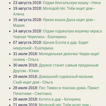
23 августа 2018:
Отдам бенгальскую кошку
-
Нина
19 августа 2018:
Молодой пёс Тоби ищет дом
-
Алена
15 августа 2018:
Яркая кошка Дана ищет дом
-
Мария
14 августа 2018:
Отдам годовалую кошечку окраса
Черная Черепаха
-
Екатерина
07 августа 2018:
Щенок Бэлла в дар. Будет
некрупной
-
Екатерина
31 июля 2018:
Молоденькая девочка Черри ищет
хозяев
-
Ольга
30 июля 2018:
Дружок станет самым преданным
Другом
-
Юлия
28 июля 2018:
Домашний годовалый мальчик
Скай ищет дом
-
Ольга
28 июля 2018:
Пес Тимон в поисках дома. Приют
Печатники
-
Светлана
26 июля 2018:
Котята в дар
-
Катерина
21 июля 2018:
Молодой пёс Тоби ищет дом
-