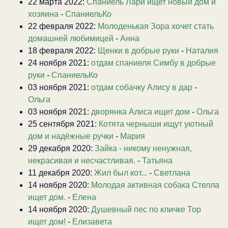
22 марта 2022:
Спаниель Лари ищет новый дом и
хозяина
-
СпаниельКо
22 февраля 2022:
Молоденькая Зора хочет стать
домашней любимицей
-
Анна
18 февраля 2022:
Щенки в добрые руки
-
Наталия
24 ноября 2021:
отдам спаниеля Симбу в добрые
руки
-
СпаниельКо
03 ноября 2021:
отдам собачку Алису в дар
-
Ольга
03 ноября 2021:
дворянка Алиса ищет дом
-
Ольга
25 сентября 2021:
Котята черныши ищут уютный
дом и надёжные ручки
-
Мария
29 декабря 2020:
Зайка - никому ненужная,
некрасивая и несчастливая.
-
Татьяна
11 декабря 2020:
Жил был кот...
-
Светлана
14 ноября 2020:
Молодая активная собака Стелла
ищет дом.
-
Елена
14 ноября 2020:
Душевный пес по кличке Тор
ищет дом!
-
Елизавета