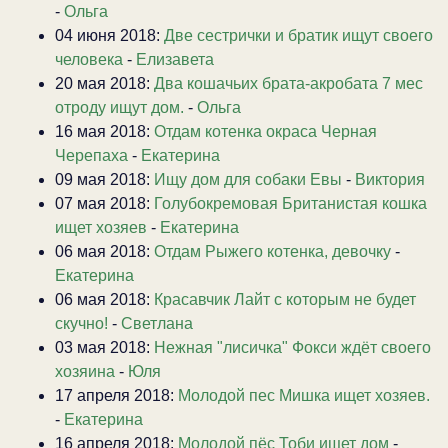
-
Ольга
04 июня 2018:
Две сестрички и братик ищут своего
человека
-
Елизавета
20 мая 2018:
Два кошачьих брата-акробата 7 мес
отроду ищут дом.
-
Ольга
16 мая 2018:
Отдам котенка окраса Черная
Черепаха
-
Екатерина
09 мая 2018:
Ищу дом для собаки Евы
-
Виктория
07 мая 2018:
Голубокремовая Британистая кошка
ищет хозяев
-
Екатерина
06 мая 2018:
Отдам Рыжего котенка, девочку
-
Екатерина
06 мая 2018:
Красавчик Лайт с которым не будет
скучно!
-
Светлана
03 мая 2018:
Нежная "лисичка" Фокси ждёт своего
хозяина
-
Юля
17 апреля 2018:
Молодой пес Мишка ищет хозяев.
-
Екатерина
16 апреля 2018:
Молодой пёс Тоби ищет дом
-