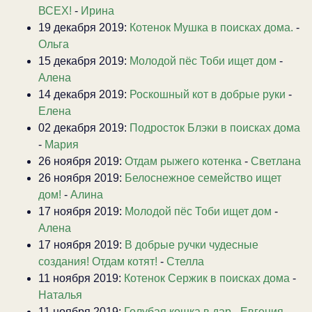
ВСЕХ!
-
Ирина
19 декабря 2019:
Котенок Мушка в поисках дома.
-
Ольга
15 декабря 2019:
Молодой пёс Тоби ищет дом
-
Алена
14 декабря 2019:
Роскошный кот в добрые руки
-
Елена
02 декабря 2019:
Подросток Блэки в поисках дома
-
Мария
26 ноября 2019:
Отдам рыжего котенка
-
Светлана
26 ноября 2019:
Белоснежное семейство ищет
дом!
-
Алина
17 ноября 2019:
Молодой пёс Тоби ищет дом
-
Алена
17 ноября 2019:
В добрые ручки чудесные
создания! Отдам котят!
-
Стелла
11 ноября 2019:
Котенок Сержик в поисках дома
-
Наталья
11 ноября 2019:
Голубая кошка в дар
-
Евгения