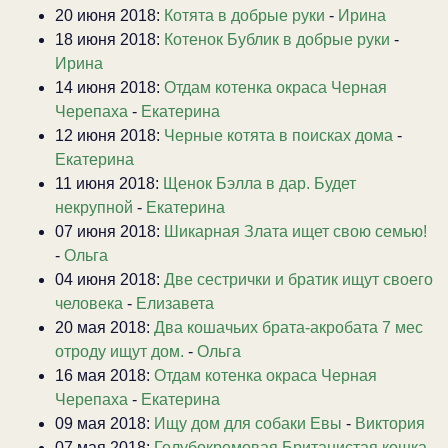
20 июня 2018:
Котята в добрые руки
-
Ирина
18 июня 2018:
Котенок Бублик в добрые руки
-
Ирина
14 июня 2018:
Отдам котенка окраса Черная
Черепаха
-
Екатерина
12 июня 2018:
Черные котята в поисках дома
-
Екатерина
11 июня 2018:
Щенок Бэлла в дар. Будет
некрупной
-
Екатерина
07 июня 2018:
Шикарная Злата ищет свою семью!
-
Ольга
04 июня 2018:
Две сестрички и братик ищут своего
человека
-
Елизавета
20 мая 2018:
Два кошачьих брата-акробата 7 мес
отроду ищут дом.
-
Ольга
16 мая 2018:
Отдам котенка окраса Черная
Черепаха
-
Екатерина
09 мая 2018:
Ищу дом для собаки Евы
-
Виктория
07 мая 2018:
Голубокремовая Британистая кошка