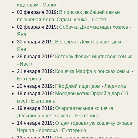
ищет дом
-
Мария
03 февраля 2019:
В поисках любящей семьи
плюшевая Ляля. Отдам щенка.
-
Настя
02 февраля 2019:
Собачка Джемма ищет хозяев
-
Яна
30 января 2019:
Весельчак Декстер ищет дом
-
Яна
28 января 2019:
Котёнок Феликс ищет свою семью
-
Настя
21 января 2019:
Кошечка Марфа в поисках семьи
-
Екатерина
20 января 2019:
Пёс Джой ищет дом
-
Людмила
19 января 2019:
Молодой котик Орфей в дар (10
мес)
-
Екатерина
19 января 2019:
Очаровательная кошечка
Дельфина ищет хозяев.
-
Екатерина
14 января 2019:
Отдам годовалую кошечку окраса
Черная Черепаха
-
Екатерина
13 января 2019:
Роскошная кошка-подросток