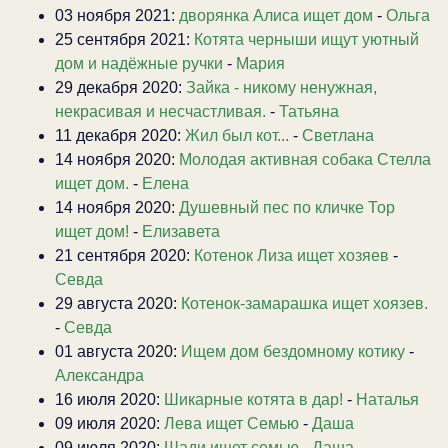
03 ноября 2021:
дворянка Алиса ищет дом
-
Ольга
25 сентября 2021:
Котята черныши ищут уютный
дом и надёжные ручки
-
Мария
29 декабря 2020:
Зайка - никому ненужная,
некрасивая и несчастливая.
-
Татьяна
11 декабря 2020:
Жил был кот...
-
Светлана
14 ноября 2020:
Молодая активная собака Стелла
ищет дом.
-
Елена
14 ноября 2020:
Душевный пес по кличке Тор
ищет дом!
-
Елизавета
21 сентября 2020:
Котенок Лиза ищет хозяев
-
Севда
29 августа 2020:
Котенок-замарашка ищет хоязев.
-
Севда
01 августа 2020:
Ищем дом бездомному котику
-
Александра
16 июля 2020:
Шикарные котята в дар!
-
Наталья
09 июля 2020:
Лева ищет Семью
-
Даша
09 июля 2020:
Шади ищет семью
-
Даша