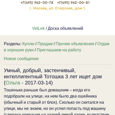
+7(495) 962-00-78
+7(495) 962-00-81
г. Москва, ул. Егерская, дом 1.
VetLek
/ Доска объявлений
Разделы:
Куплю
/
Продам
/
Прочие объявления
/
Отдам
в хорошие руки
/
Приглашаем на работу
Новое сообщение
Умный, добрый, застенчивый,
интеллигентный Тотошка 3 лет ищет дом
(
Ольга
- 2017-03-14)
Тошенька раньше был домашним – когда его
подобрали на улице, на нем было два ошейника
(обычный и старый от блох). Сколько он скитался на
улице, мы не знаем, но он успел попасть под машину
(сделана операция на задней левой лапке, вследствие