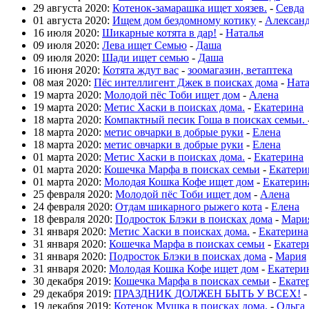
29 августа 2020:
Котенок-замарашка ищет хоязев.
-
Севда
01 августа 2020:
Ищем дом бездомному котику
-
Алексан
16 июля 2020:
Шикарные котята в дар!
-
Наталья
09 июля 2020:
Лева ищет Семью
-
Даша
09 июля 2020:
Шади ищет семью
-
Даша
16 июня 2020:
Котята ждут вас
-
зоомагазин, ветаптека
08 мая 2020:
Пёс интеллигент Джек в поисках дома
-
Нат
19 марта 2020:
Молодой пёс Тоби ищет дом
-
Алена
19 марта 2020:
Метис Хаски в поисках дома.
-
Екатерина
18 марта 2020:
Компактный песик Гоша в поисках семьи.
18 марта 2020:
метис овчарки в добрые руки
-
Елена
18 марта 2020:
метис овчарки в добрые руки
-
Елена
01 марта 2020:
Метис Хаски в поисках дома.
-
Екатерина
01 марта 2020:
Кошечка Марфа в поисках семьи
-
Екатери
01 марта 2020:
Молодая Кошка Кофе ищет дом
-
Екатерин
25 февраля 2020:
Молодой пёс Тоби ищет дом
-
Алена
24 февраля 2020:
Отдам шикарного рыжего кота
-
Елена
18 февраля 2020:
Подросток Блэки в поисках дома
-
Мари
31 января 2020:
Метис Хаски в поисках дома.
-
Екатерина
31 января 2020:
Кошечка Марфа в поисках семьи
-
Екатер
31 января 2020:
Подросток Блэки в поисках дома
-
Мария
31 января 2020:
Молодая Кошка Кофе ищет дом
-
Екатери
30 декабря 2019:
Кошечка Марфа в поисках семьи
-
Екате
29 декабря 2019:
ПРАЗДНИК ДОЛЖЕН БЫТЬ У ВСЕХ!
19 декабря 2019:
Котенок Мушка в поисках дома.
-
Ольга