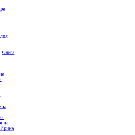
дра
алия
-
Ольга
на
а
я
ина
на
рина
-
Ирина