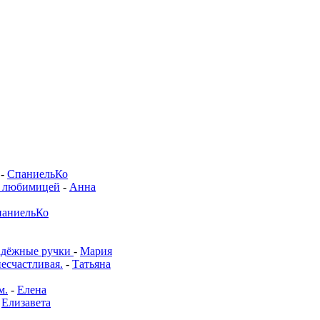
-
СпаниельКо
й любимицей
-
Анна
аниельКо
адёжные ручки
-
Мария
несчастливая.
-
Татьяна
м.
-
Елена
-
Елизавета