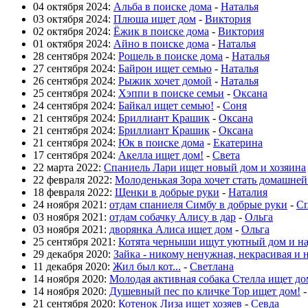
04 октября 2024:
Альба в поиске дома
-
Наталья
03 октября 2024:
Плюша ищет дом
-
Виктория
02 октября 2024:
Ёжик в поиске дома
-
Виктория
01 октября 2024:
Айно в поиске дома
-
Наталья
28 сентября 2024:
Рошель в поиске дома
-
Наталья
27 сентября 2024:
Байрон ищет семью
-
Наталья
26 сентября 2024:
Рыжик хочет домой
-
Наталья
25 сентября 2024:
Хэппи в поиске семьи
-
Оксана
24 сентября 2024:
Байкал ищет семью!
-
Соня
21 сентября 2024:
Бриллиант Крашик
-
Оксана
21 сентября 2024:
Бриллиант Крашик
-
Оксана
21 сентября 2024:
Юк в поиске дома
-
Екатерина
17 сентября 2024:
Акелла ищет дом!
-
Света
22 марта 2022:
Спаниель Лари ищет новый дом и хозяина
22 февраля 2022:
Молоденькая Зора хочет стать домашне
18 февраля 2022:
Щенки в добрые руки
-
Наталия
24 ноября 2021:
отдам спаниеля Симбу в добрые руки
-
Сп
03 ноября 2021:
отдам собачку Алису в дар
-
Ольга
03 ноября 2021:
дворянка Алиса ищет дом
-
Ольга
25 сентября 2021:
Котята черныши ищут уютный дом и н
29 декабря 2020:
Зайка - никому ненужная, некрасивая и 
11 декабря 2020:
Жил был кот...
-
Светлана
14 ноября 2020:
Молодая активная собака Стелла ищет до
14 ноября 2020:
Душевный пес по кличке Тор ищет дом!
21 сентября 2020:
Котенок Лиза ищет хозяев
-
Севда