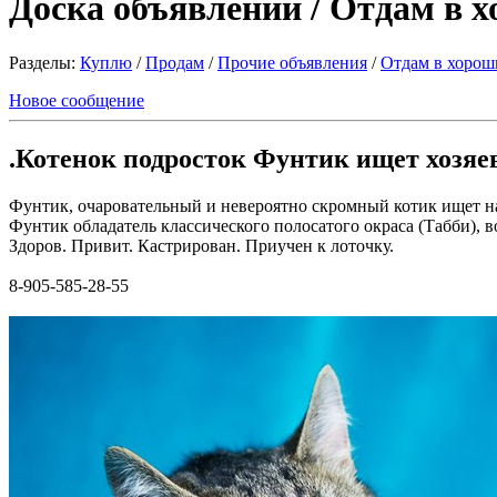
Доска объявлений / Отдам в 
Разделы:
Куплю
/
Продам
/
Прочие объявления
/
Отдам в хорош
Новое сообщение
.Котенок подросток Фунтик ищет хозяев
Фунтик, очаровательный и невероятно скромный котик ищет н
Фунтик обладатель классического полосатого окраса (Табби), во
Здоров. Привит. Кастрирован. Приучен к лоточку.
8-905-585-28-55