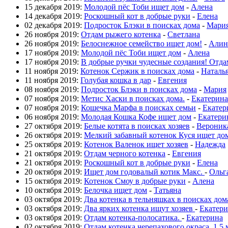
15 декабря 2019:
Молодой пёс Тоби ищет дом
-
Алена
14 декабря 2019:
Роскошный кот в добрые руки
-
Елена
02 декабря 2019:
Подросток Блэки в поисках дома
-
Мари
26 ноября 2019:
Отдам рыжего котенка
-
Светлана
26 ноября 2019:
Белоснежное семейство ищет дом!
-
Алин
17 ноября 2019:
Молодой пёс Тоби ищет дом
-
Алена
17 ноября 2019:
В добрые ручки чудесные создания! Отда
11 ноября 2019:
Котенок Сержик в поисках дома
-
Наталь
11 ноября 2019:
Голубая кошка в дар
-
Евгения
08 ноября 2019:
Подросток Блэки в поисках дома
-
Мария
07 ноября 2019:
Метис Хаски в поисках дома.
-
Екатерина
07 ноября 2019:
Кошечка Марфа в поисках семьи
-
Екатер
06 ноября 2019:
Молодая Кошка Кофе ищет дом
-
Екатери
27 октября 2019:
Белые котята в поисках хозяев
-
Вероник
26 октября 2019:
Мелкий забавный котенок Куся ищет до
25 октября 2019:
Котенок Валенок ищет хозяев
-
Надежда
21 октября 2019:
Отдам черного котенка
-
Евгения
21 октября 2019:
Роскошный кот в добрые руки
-
Елена
20 октября 2019:
Ищет дом годовалый котик Макс.
-
Ольг
15 октября 2019:
Котенок Смоу в добрые руки
-
Алена
10 октября 2019:
Белочка ищет дом
-
Татьяна
03 октября 2019:
Два котенка в тельняшках в поисках дом
03 октября 2019:
Два ярких котенка ищут хозяев
-
Екатери
03 октября 2019:
Отдам котенка-полосатика.
-
Екатерина
02 октября 2019:
Отдам котенка черепахового окраса. 1.5 