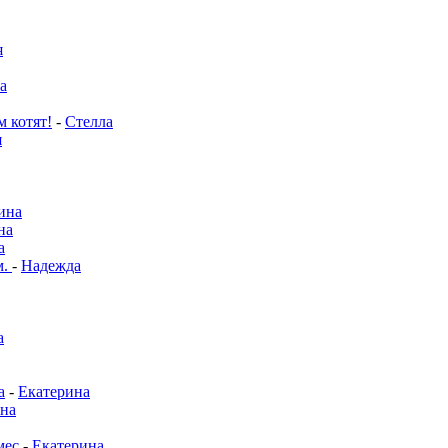
я
а
м котят!
-
Стелла
я
ина
на
а
м.
-
Надежда
а
а
-
Екатерина
на
мес
-
Екатерина