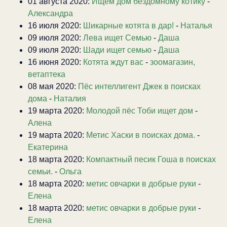
01 августа 2020:
Ищем дом бездомному котику
-
Александра
16 июля 2020:
Шикарные котята в дар!
-
Наталья
09 июля 2020:
Лева ищет Семью
-
Даша
09 июля 2020:
Шади ищет семью
-
Даша
16 июня 2020:
Котята ждут вас
-
зоомагазин,
ветаптека
08 мая 2020:
Пёс интеллигент Джек в поисках
дома
-
Наталия
19 марта 2020:
Молодой пёс Тоби ищет дом
-
Алена
19 марта 2020:
Метис Хаски в поисках дома.
-
Екатерина
18 марта 2020:
Компактный песик Гоша в поисках
семьи.
-
Ольга
18 марта 2020:
метис овчарки в добрые руки
-
Елена
18 марта 2020:
метис овчарки в добрые руки
-
Елена