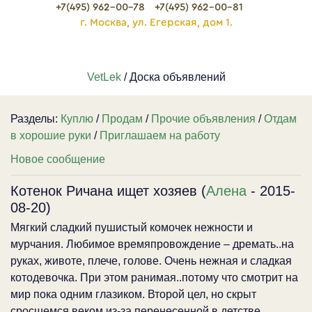
+7(495) 962-00-78
+7(495) 962-00-81
г. Москва, ул. Егерская, дом 1.
VetLek
/ Доска объявлений
Разделы:
Куплю
/
Продам
/
Прочие объявления
/
Отдам
в хорошие руки
/
Приглашаем на работу
Новое сообщение
Котенок Ричана ищет хозяев (
Алена
- 2015-
08-20)
Мягкий сладкий пушистый комочек нежности и
мурчания. Любимое времяпровождение – дремать..на
руках, животе, плече, голове. Очень нежная и сладкая
котодевочка. При этом ранимая..потому что смотрит на
мир пока одним глазиком. Второй цел, но скрыт
сросшемся веком из-за перенесенной в детстве