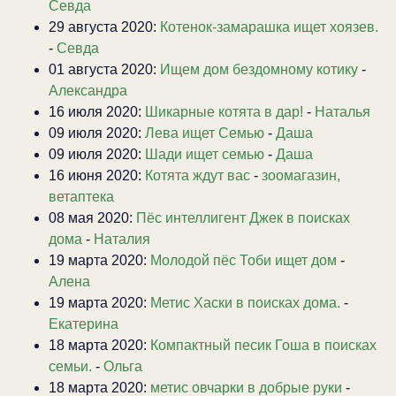
Севда
29 августа 2020:
Котенок-замарашка ищет хоязев.
-
Севда
01 августа 2020:
Ищем дом бездомному котику
-
Александра
16 июля 2020:
Шикарные котята в дар!
-
Наталья
09 июля 2020:
Лева ищет Семью
-
Даша
09 июля 2020:
Шади ищет семью
-
Даша
16 июня 2020:
Котята ждут вас
-
зоомагазин,
ветаптека
08 мая 2020:
Пёс интеллигент Джек в поисках
дома
-
Наталия
19 марта 2020:
Молодой пёс Тоби ищет дом
-
Алена
19 марта 2020:
Метис Хаски в поисках дома.
-
Екатерина
18 марта 2020:
Компактный песик Гоша в поисках
семьи.
-
Ольга
18 марта 2020:
метис овчарки в добрые руки
-