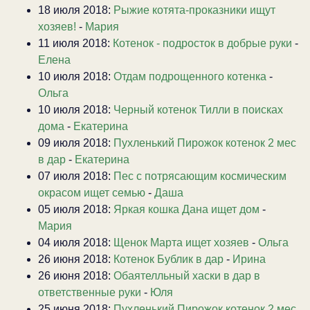
18 июля 2018:
Рыжие котята-проказники ищут
хозяев!
-
Мария
11 июля 2018:
Котенок - подросток в добрые руки
-
Елена
10 июля 2018:
Отдам подрощенного котенка
-
Ольга
10 июля 2018:
Черный котенок Тилли в поисках
дома
-
Екатерина
09 июля 2018:
Пухленький Пирожок котенок 2 мес
в дар
-
Екатерина
07 июля 2018:
Пес с потрясающим космическим
окрасом ищет семью
-
Даша
05 июля 2018:
Яркая кошка Дана ищет дом
-
Мария
04 июля 2018:
Щенок Марта ищет хозяев
-
Ольга
26 июня 2018:
Котенок Бублик в дар
-
Ирина
26 июня 2018:
Обаятелльный хаски в дар в
ответственные руки
-
Юля
25 июня 2018:
Пухленький Пирожок котенок 2 мес