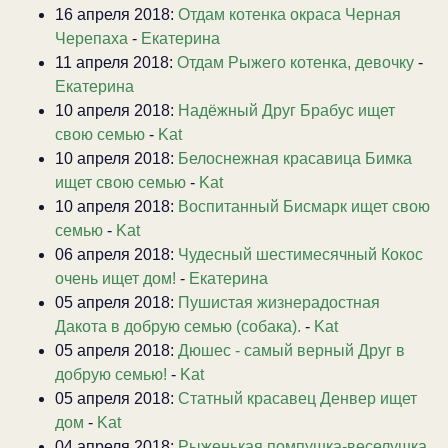
16 апреля 2018:
Отдам котенка окраса Черная
Черепаха
-
Екатерина
11 апреля 2018:
Отдам Рыжего котенка, девочку
-
Екатерина
10 апреля 2018:
Надёжный Друг Брабус ищет
свою семью
-
Kat
10 апреля 2018:
Белоснежная красавица Бимка
ищет свою семью
-
Kat
10 апреля 2018:
Воспитанный Бисмарк ищет свою
семью
-
Kat
06 апреля 2018:
Чудесный шестимесячный Кокос
очень ищет дом!
-
Екатерина
05 апреля 2018:
Пушистая жизнерадостная
Дакота в добрую семью (собака).
-
Kat
05 апреля 2018:
Дюшес - самый верный Друг в
добрую семью!
-
Kat
05 апреля 2018:
Статный красавец Денвер ищет
дом
-
Kat
04 апреля 2018:
Рыженькая помпушка-веселушка