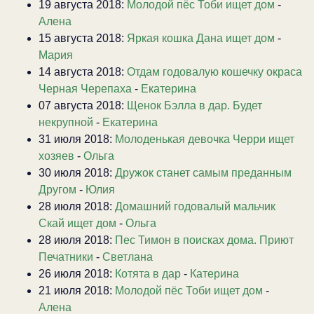
19 августа 2018:
Молодой пёс Тоби ищет дом
-
Алена
15 августа 2018:
Яркая кошка Дана ищет дом
-
Мария
14 августа 2018:
Отдам годовалую кошечку окраса
Черная Черепаха
-
Екатерина
07 августа 2018:
Щенок Бэлла в дар. Будет
некрупной
-
Екатерина
31 июля 2018:
Молоденькая девочка Черри ищет
хозяев
-
Ольга
30 июля 2018:
Дружок станет самым преданным
Другом
-
Юлия
28 июля 2018:
Домашний годовалый мальчик
Скай ищет дом
-
Ольга
28 июля 2018:
Пес Тимон в поисках дома. Приют
Печатники
-
Светлана
26 июля 2018:
Котята в дар
-
Катерина
21 июля 2018:
Молодой пёс Тоби ищет дом
-
Алена