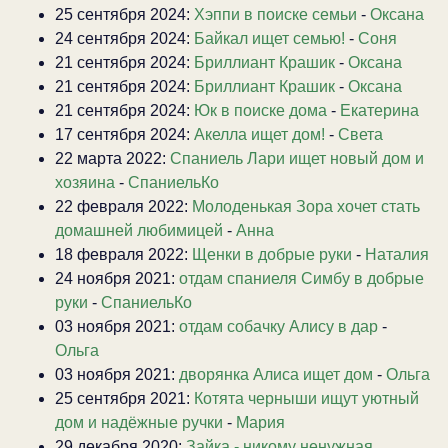
25 сентября 2024:
Хэппи в поиске семьи
-
Оксана
24 сентября 2024:
Байкал ищет семью!
-
Соня
21 сентября 2024:
Бриллиант Крашик
-
Оксана
21 сентября 2024:
Бриллиант Крашик
-
Оксана
21 сентября 2024:
Юк в поиске дома
-
Екатерина
17 сентября 2024:
Акелла ищет дом!
-
Света
22 марта 2022:
Спаниель Лари ищет новый дом и
хозяина
-
СпаниельКо
22 февраля 2022:
Молоденькая Зора хочет стать
домашней любимицей
-
Анна
18 февраля 2022:
Щенки в добрые руки
-
Наталия
24 ноября 2021:
отдам спаниеля Симбу в добрые
руки
-
СпаниельКо
03 ноября 2021:
отдам собачку Алису в дар
-
Ольга
03 ноября 2021:
дворянка Алиса ищет дом
-
Ольга
25 сентября 2021:
Котята черныши ищут уютный
дом и надёжные ручки
-
Мария
29 декабря 2020:
Зайка - никому ненужная,