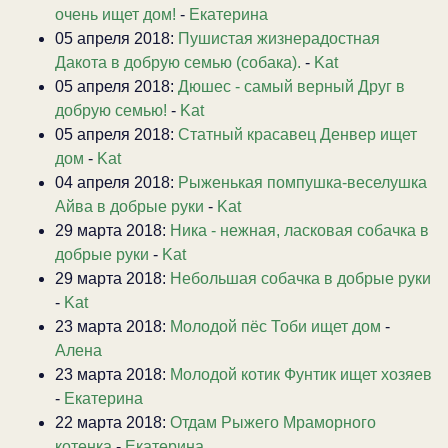
очень ищет дом!
-
Екатерина
05 апреля 2018:
Пушистая жизнерадостная
Дакота в добрую семью (собака).
-
Kat
05 апреля 2018:
Дюшес - самый верный Друг в
добрую семью!
-
Kat
05 апреля 2018:
Статный красавец Денвер ищет
дом
-
Kat
04 апреля 2018:
Рыженькая помпушка-веселушка
Айва в добрые руки
-
Kat
29 марта 2018:
Ника - нежная, ласковая собачка в
добрые руки
-
Kat
29 марта 2018:
Небольшая собачка в добрые руки
-
Kat
23 марта 2018:
Молодой пёс Тоби ищет дом
-
Алена
23 марта 2018:
Молодой котик Фунтик ищет хозяев
-
Екатерина
22 марта 2018:
Отдам Рыжего Мраморного
котенка
-
Екатерина