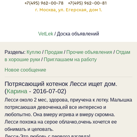
+7(495) 962-00-78
+7(495) 962-00-81
г. Москва, ул. Егерская, дом 1.
VetLek
/ Доска объявлений
Разделы:
Куплю
/
Продам
/
Прочие объявления
/
Отдам
в хорошие руки
/
Приглашаем на работу
Новое сообщение
Потрясающий котенок Лесси ищет дом.
(
Карина
- 2016-07-02)
Лесси около 2 мес, здорова, приучена к лотку. Малышка
потрясаюшая девоченка,ей все интересно и
любопытно. Она вмеру игрива и вмеру скромна.
Лесси похожа на серое облачко,очень хочется ее
обнимать и целовать.
Лесси-Это любовь с первого взгляда!