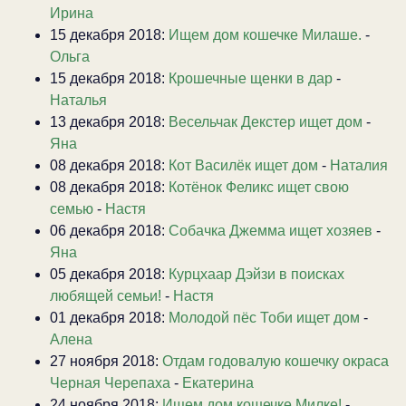
Ирина
15 декабря 2018:
Ищем дом кошечке Милаше.
-
Ольга
15 декабря 2018:
Крошечные щенки в дар
-
Наталья
13 декабря 2018:
Весельчак Декстер ищет дом
-
Яна
08 декабря 2018:
Кот Василёк ищет дом
-
Наталия
08 декабря 2018:
Котёнок Феликс ищет свою
семью
-
Настя
06 декабря 2018:
Собачка Джемма ищет хозяев
-
Яна
05 декабря 2018:
Курцхаар Дэйзи в поисках
любящей семьи!
-
Настя
01 декабря 2018:
Молодой пёс Тоби ищет дом
-
Алена
27 ноября 2018:
Отдам годовалую кошечку окраса
Черная Черепаха
-
Екатерина
24 ноября 2018:
Ищем дом кошечке Милке!
-