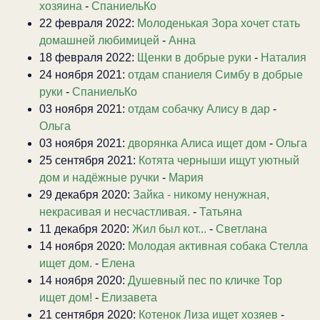
хозяина
-
СпаниельКо
22 февраля 2022:
Молоденькая Зора хочет стать
домашней любимицей
-
Анна
18 февраля 2022:
Щенки в добрые руки
-
Наталия
24 ноября 2021:
отдам спаниеля Симбу в добрые
руки
-
СпаниельКо
03 ноября 2021:
отдам собачку Алису в дар
-
Ольга
03 ноября 2021:
дворянка Алиса ищет дом
-
Ольга
25 сентября 2021:
Котята черныши ищут уютный
дом и надёжные ручки
-
Мария
29 декабря 2020:
Зайка - никому ненужная,
некрасивая и несчастливая.
-
Татьяна
11 декабря 2020:
Жил был кот...
-
Светлана
14 ноября 2020:
Молодая активная собака Стелла
ищет дом.
-
Елена
14 ноября 2020:
Душевный пес по кличке Тор
ищет дом!
-
Елизавета
21 сентября 2020:
Котенок Лиза ищет хозяев
-