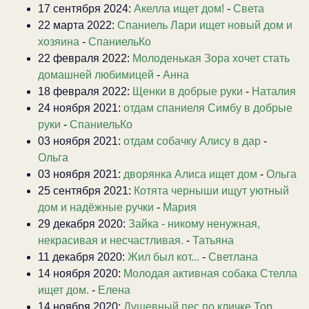
17 сентября 2024:
Акелла ищет дом!
-
Света
22 марта 2022:
Спаниель Лари ищет новый дом и
хозяина
-
СпаниельКо
22 февраля 2022:
Молоденькая Зора хочет стать
домашней любимицей
-
Анна
18 февраля 2022:
Щенки в добрые руки
-
Наталия
24 ноября 2021:
отдам спаниеля Симбу в добрые
руки
-
СпаниельКо
03 ноября 2021:
отдам собачку Алису в дар
-
Ольга
03 ноября 2021:
дворянка Алиса ищет дом
-
Ольга
25 сентября 2021:
Котята черныши ищут уютный
дом и надёжные ручки
-
Мария
29 декабря 2020:
Зайка - никому ненужная,
некрасивая и несчастливая.
-
Татьяна
11 декабря 2020:
Жил был кот...
-
Светлана
14 ноября 2020:
Молодая активная собака Стелла
ищет дом.
-
Елена
14 ноября 2020:
Душевный пес по кличке Тор