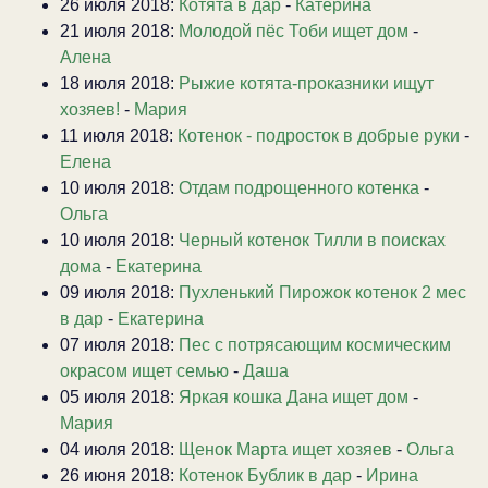
26 июля 2018:
Котята в дар
-
Катерина
21 июля 2018:
Молодой пёс Тоби ищет дом
-
Алена
18 июля 2018:
Рыжие котята-проказники ищут
хозяев!
-
Мария
11 июля 2018:
Котенок - подросток в добрые руки
-
Елена
10 июля 2018:
Отдам подрощенного котенка
-
Ольга
10 июля 2018:
Черный котенок Тилли в поисках
дома
-
Екатерина
09 июля 2018:
Пухленький Пирожок котенок 2 мес
в дар
-
Екатерина
07 июля 2018:
Пес с потрясающим космическим
окрасом ищет семью
-
Даша
05 июля 2018:
Яркая кошка Дана ищет дом
-
Мария
04 июля 2018:
Щенок Марта ищет хозяев
-
Ольга
26 июня 2018:
Котенок Бублик в дар
-
Ирина