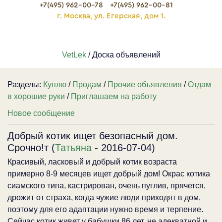
+7(495) 962-00-78
+7(495) 962-00-81
г. Москва, ул. Егерская, дом 1.
VetLek
/ Доска объявлений
Разделы:
Куплю
/
Продам
/
Прочие объявления
/
Отдам
в хорошие руки
/
Приглашаем на работу
Новое сообщение
Добрый котик ищет безопасный дом.
Срочно!т (
Татьяна
- 2016-07-04)
Красивый, ласковый и добрый котик возраста
примерно 8-9 месяцев ищет добрый дом! Окрас котика
сиамского типа, кастрирован, очень пуглив, прячется,
дрожит от страха, когда чужие люди приходят в дом,
поэтому для его адаптации нужно время и терпение.
Сейчас котик живет у бабушки 86 лет, не адекватной и