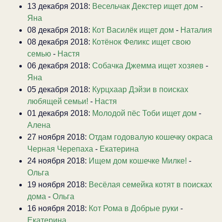
13 декабря 2018:
Весельчак Декстер ищет дом
-
Яна
08 декабря 2018:
Кот Василёк ищет дом
-
Наталия
08 декабря 2018:
Котёнок Феликс ищет свою
семью
-
Настя
06 декабря 2018:
Собачка Джемма ищет хозяев
-
Яна
05 декабря 2018:
Курцхаар Дэйзи в поисках
любящей семьи!
-
Настя
01 декабря 2018:
Молодой пёс Тоби ищет дом
-
Алена
27 ноября 2018:
Отдам годовалую кошечку окраса
Черная Черепаха
-
Екатерина
24 ноября 2018:
Ищем дом кошечке Милке!
-
Ольга
19 ноября 2018:
Весёлая семейка котят в поисках
дома
-
Ольга
16 ноября 2018:
Кот Рома в Добрые руки
-
Екатерина