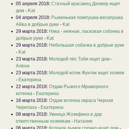
05 апреля 2018:
Статный красавец Денвер ищет
дом
-
Kat
04 апреля 2018:
Рыженькая помпушка-веселушка
Айва в добрые руки
-
Kat
29 марта 2018:
Ника - нежная, ласковая собачка в
добрые руки
-
Kat
29 марта 2018:
Небольшая собачка в добрые руки
-
Kat
23 марта 2018:
Молодой пёс Тоби ищет дом
-
Алена
23 марта 2018:
Молодой котик Фунтик ищет хозяев
-
Екатерина
22 марта 2018:
Отдам Рыжего Мраморного
котенка
-
Екатерина
16 марта 2018:
Отдам котенка окраса Черная
Черепаха
-
Екатерина
08 марта 2018:
Умница Жозефина в дар
ответственным хозяевам
-
Наталия
06 марта 2018:
Котенок дымок срочно ищет дом
-