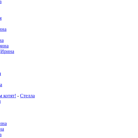
а
я
ина
на
рина
-
Ирина
я
а
м котят!
-
Стелла
я
ина
на
а