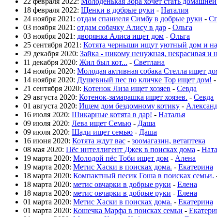
22 февраля 2022:
Молоденькая Зора хочет стать домашне
18 февраля 2022:
Щенки в добрые руки
-
Наталия
24 ноября 2021:
отдам спаниеля Симбу в добрые руки
-
Сп
03 ноября 2021:
отдам собачку Алису в дар
-
Ольга
03 ноября 2021:
дворянка Алиса ищет дом
-
Ольга
25 сентября 2021:
Котята черныши ищут уютный дом и н
29 декабря 2020:
Зайка - никому ненужная, некрасивая и 
11 декабря 2020:
Жил был кот...
-
Светлана
14 ноября 2020:
Молодая активная собака Стелла ищет до
14 ноября 2020:
Душевный пес по кличке Тор ищет дом!
21 сентября 2020:
Котенок Лиза ищет хозяев
-
Севда
29 августа 2020:
Котенок-замарашка ищет хоязев.
-
Севда
01 августа 2020:
Ищем дом бездомному котику
-
Алексан
16 июля 2020:
Шикарные котята в дар!
-
Наталья
09 июля 2020:
Лева ищет Семью
-
Даша
09 июля 2020:
Шади ищет семью
-
Даша
16 июня 2020:
Котята ждут вас
-
зоомагазин, ветаптека
08 мая 2020:
Пёс интеллигент Джек в поисках дома
-
Нат
19 марта 2020:
Молодой пёс Тоби ищет дом
-
Алена
19 марта 2020:
Метис Хаски в поисках дома.
-
Екатерина
18 марта 2020:
Компактный песик Гоша в поисках семьи.
18 марта 2020:
метис овчарки в добрые руки
-
Елена
18 марта 2020:
метис овчарки в добрые руки
-
Елена
01 марта 2020:
Метис Хаски в поисках дома.
-
Екатерина
01 марта 2020:
Кошечка Марфа в поисках семьи
-
Екатери