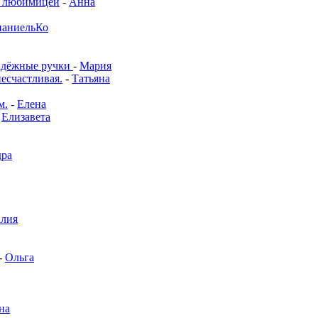
й любимицей
-
Анна
аниельКо
адёжные ручки
-
Мария
несчастливая.
-
Татьяна
м.
-
Елена
-
Елизавета
дра
алия
-
Ольга
на