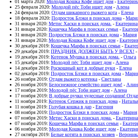
01 марта 2020:
Молодая Кошка Кофе ищет дом
-
Екатерин
25 февраля 2020:
Молодой пёс Тоби ищет дом
-
Алена
24 февраля 2020:
Отдам шикарного рыжего кота
-
Елена
18 февраля 2020:
Подросток Блэки в поисках дома
-
Мари
31 января 2020:
Метис Хаски в поисках дома.
-
Екатерина
31 января 2020:
Кошечка Марфа в поисках семьи
-
Екатер
31 января 2020:
Подросток Блэки в поисках дома
-
Мария
31 января 2020:
Молодая Кошка Кофе ищет дом
-
Екатери
30 декабря 2019:
Кошечка Марфа в поисках семьи
-
Екате
29 декабря 2019:
ПРАЗДНИК ДОЛЖЕН БЫТЬ У ВСЕХ!
19 декабря 2019:
Котенок Мушка в поисках дома.
-
Ольга
15 декабря 2019:
Молодой пёс Тоби ищет дом
-
Алена
14 декабря 2019:
Роскошный кот в добрые руки
-
Елена
02 декабря 2019:
Подросток Блэки в поисках дома
-
Мари
26 ноября 2019:
Отдам рыжего котенка
-
Светлана
26 ноября 2019:
Белоснежное семейство ищет дом!
-
Алин
17 ноября 2019:
Молодой пёс Тоби ищет дом
-
Алена
17 ноября 2019:
В добрые ручки чудесные создания! Отда
11 ноября 2019:
Котенок Сержик в поисках дома
-
Наталь
11 ноября 2019:
Голубая кошка в дар
-
Евгения
08 ноября 2019:
Подросток Блэки в поисках дома
-
Мария
07 ноября 2019:
Метис Хаски в поисках дома.
-
Екатерина
07 ноября 2019:
Кошечка Марфа в поисках семьи
-
Екатер
06 ноября 2019:
Молодая Кошка Кофе ищет дом
-
Екатери
27 октября 2019:
Белые котята в поисках хозяев
-
Вероник