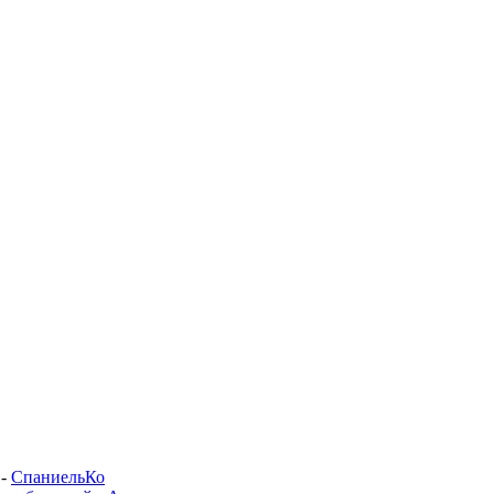
-
СпаниельКо