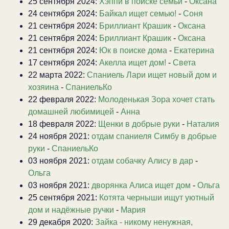
25 сентября 2024:
Хэппи в поиске семьи
-
Оксана
24 сентября 2024:
Байкал ищет семью!
-
Соня
21 сентября 2024:
Бриллиант Крашик
-
Оксана
21 сентября 2024:
Бриллиант Крашик
-
Оксана
21 сентября 2024:
Юк в поиске дома
-
Екатерина
17 сентября 2024:
Акелла ищет дом!
-
Света
22 марта 2022:
Спаниель Лари ищет новый дом и
хозяина
-
СпаниельКо
22 февраля 2022:
Молоденькая Зора хочет стать
домашней любимицей
-
Анна
18 февраля 2022:
Щенки в добрые руки
-
Наталия
24 ноября 2021:
отдам спаниеля Симбу в добрые
руки
-
СпаниельКо
03 ноября 2021:
отдам собачку Алису в дар
-
Ольга
03 ноября 2021:
дворянка Алиса ищет дом
-
Ольга
25 сентября 2021:
Котята черныши ищут уютный
дом и надёжные ручки
-
Мария
29 декабря 2020:
Зайка - никому ненужная,