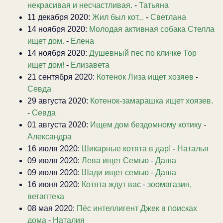
некрасивая и несчастливая.
-
Татьяна
11 декабря 2020:
Жил был кот...
-
Светлана
14 ноября 2020:
Молодая активная собака Стелла
ищет дом.
-
Елена
14 ноября 2020:
Душевный пес по кличке Тор
ищет дом!
-
Елизавета
21 сентября 2020:
Котенок Лиза ищет хозяев
-
Севда
29 августа 2020:
Котенок-замарашка ищет хоязев.
-
Севда
01 августа 2020:
Ищем дом бездомному котику
-
Александра
16 июля 2020:
Шикарные котята в дар!
-
Наталья
09 июля 2020:
Лева ищет Семью
-
Даша
09 июля 2020:
Шади ищет семью
-
Даша
16 июня 2020:
Котята ждут вас
-
зоомагазин,
ветаптека
08 мая 2020:
Пёс интеллигент Джек в поисках
дома
-
Наталия