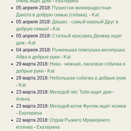
очень ищет дом!
-
Екатерина
05 апреля 2018:
Пушистая жизнерадостная
Дакота в добрую семью (собака).
-
Kat
05 апреля 2018:
Дюшес - самый верный Друг в
добрую семью!
-
Kat
05 апреля 2018:
Статный красавец Денвер ищет
дом
-
Kat
04 апреля 2018:
Рыженькая помпушка-веселушка
Айва в добрые руки
-
Kat
29 марта 2018:
Ника - нежная, ласковая собачка в
добрые руки
-
Kat
29 марта 2018:
Небольшая собачка в добрые руки
-
Kat
23 марта 2018:
Молодой пёс Тоби ищет дом
-
Алена
23 марта 2018:
Молодой котик Фунтик ищет хозяев
-
Екатерина
22 марта 2018:
Отдам Рыжего Мраморного
котенка
-
Екатерина