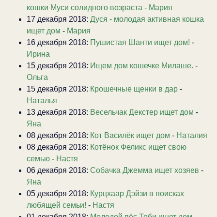
кошки Муси солидного возраста
-
Мария
17 декабря 2018:
Дуся - молодая активная кошка
ищет дом
-
Мария
16 декабря 2018:
Пушистая Шанти ищет дом!
-
Ирина
15 декабря 2018:
Ищем дом кошечке Милаше.
-
Ольга
15 декабря 2018:
Крошечные щенки в дар
-
Наталья
13 декабря 2018:
Весельчак Декстер ищет дом
-
Яна
08 декабря 2018:
Кот Василёк ищет дом
-
Наталия
08 декабря 2018:
Котёнок Феликс ищет свою
семью
-
Настя
06 декабря 2018:
Собачка Джемма ищет хозяев
-
Яна
05 декабря 2018:
Курцхаар Дэйзи в поисках
любящей семьи!
-
Настя
01 декабря 2018:
Молодой пёс Тоби ищет дом
-