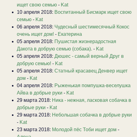
ищет свою семью
-
Kat
10 апреля 2018:
Воспитанный Бисмарк ищет свою
семью
-
Kat
06 апреля 2018:
Чудесный шестимесячный Кокос
очень ищет дом!
-
Екатерина
05 апреля 2018:
Пушистая жизнерадостная
Дакота в добрую семью (собака).
-
Kat
05 апреля 2018:
Дюшес - самый верный Друг в
добрую семью!
-
Kat
05 апреля 2018:
Статный красавец Денвер ищет
дом
-
Kat
04 апреля 2018:
Рыженькая помпушка-веселушка
Айва в добрые руки
-
Kat
29 марта 2018:
Ника - нежная, ласковая собачка в
добрые руки
-
Kat
29 марта 2018:
Небольшая собачка в добрые руки
-
Kat
23 марта 2018:
Молодой пёс Тоби ищет дом
-
Алена