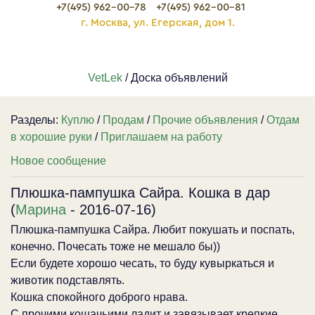
+7(495) 962-00-78
+7(495) 962-00-81
г. Москва, ул. Егерская, дом 1.
VetLek
/ Доска объявлений
Разделы:
Куплю
/
Продам
/
Прочие объявления
/
Отдам
в хорошие руки
/
Приглашаем на работу
Новое сообщение
Плюшка-пампушка Сайра. Кошка в дар
(
Марина
- 2016-07-16)
Плюшка-пампушка Сайра. Любит покушать и поспать,
конечно. Почесать тоже не мешало бы))
Если будете хорошо чесать, то буду кувыркаться и
животик подставлять.
Кошка спокойного доброго нрава.
С прочими кошачьими ладит и завязывает крепкие