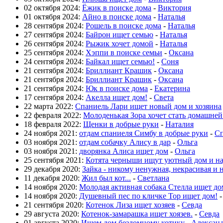
02 октября 2024:
Ёжик в поиске дома
-
Виктория
01 октября 2024:
Айно в поиске дома
-
Наталья
28 сентября 2024:
Рошель в поиске дома
-
Наталья
27 сентября 2024:
Байрон ищет семью
-
Наталья
26 сентября 2024:
Рыжик хочет домой
-
Наталья
25 сентября 2024:
Хэппи в поиске семьи
-
Оксана
24 сентября 2024:
Байкал ищет семью!
-
Соня
21 сентября 2024:
Бриллиант Крашик
-
Оксана
21 сентября 2024:
Бриллиант Крашик
-
Оксана
21 сентября 2024:
Юк в поиске дома
-
Екатерина
17 сентября 2024:
Акелла ищет дом!
-
Света
22 марта 2022:
Спаниель Лари ищет новый дом и хозяина
22 февраля 2022:
Молоденькая Зора хочет стать домашне
18 февраля 2022:
Щенки в добрые руки
-
Наталия
24 ноября 2021:
отдам спаниеля Симбу в добрые руки
-
Сп
03 ноября 2021:
отдам собачку Алису в дар
-
Ольга
03 ноября 2021:
дворянка Алиса ищет дом
-
Ольга
25 сентября 2021:
Котята черныши ищут уютный дом и н
29 декабря 2020:
Зайка - никому ненужная, некрасивая и 
11 декабря 2020:
Жил был кот...
-
Светлана
14 ноября 2020:
Молодая активная собака Стелла ищет до
14 ноября 2020:
Душевный пес по кличке Тор ищет дом!
21 сентября 2020:
Котенок Лиза ищет хозяев
-
Севда
29 августа 2020:
Котенок-замарашка ищет хоязев.
-
Севда
01 августа 2020:
Ищем дом бездомному котику
-
Алексан