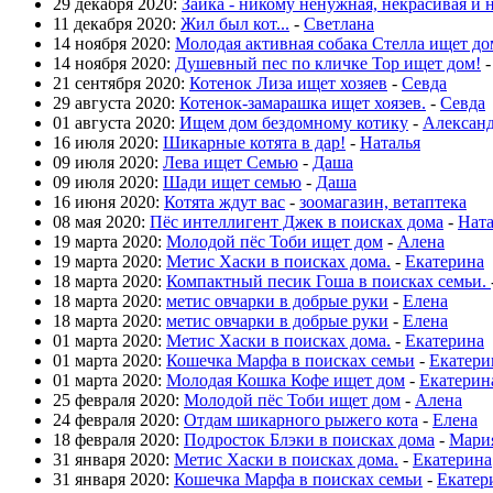
29 декабря 2020:
Зайка - никому ненужная, некрасивая и 
11 декабря 2020:
Жил был кот...
-
Светлана
14 ноября 2020:
Молодая активная собака Стелла ищет до
14 ноября 2020:
Душевный пес по кличке Тор ищет дом!
21 сентября 2020:
Котенок Лиза ищет хозяев
-
Севда
29 августа 2020:
Котенок-замарашка ищет хоязев.
-
Севда
01 августа 2020:
Ищем дом бездомному котику
-
Алексан
16 июля 2020:
Шикарные котята в дар!
-
Наталья
09 июля 2020:
Лева ищет Семью
-
Даша
09 июля 2020:
Шади ищет семью
-
Даша
16 июня 2020:
Котята ждут вас
-
зоомагазин, ветаптека
08 мая 2020:
Пёс интеллигент Джек в поисках дома
-
Нат
19 марта 2020:
Молодой пёс Тоби ищет дом
-
Алена
19 марта 2020:
Метис Хаски в поисках дома.
-
Екатерина
18 марта 2020:
Компактный песик Гоша в поисках семьи.
18 марта 2020:
метис овчарки в добрые руки
-
Елена
18 марта 2020:
метис овчарки в добрые руки
-
Елена
01 марта 2020:
Метис Хаски в поисках дома.
-
Екатерина
01 марта 2020:
Кошечка Марфа в поисках семьи
-
Екатери
01 марта 2020:
Молодая Кошка Кофе ищет дом
-
Екатерин
25 февраля 2020:
Молодой пёс Тоби ищет дом
-
Алена
24 февраля 2020:
Отдам шикарного рыжего кота
-
Елена
18 февраля 2020:
Подросток Блэки в поисках дома
-
Мари
31 января 2020:
Метис Хаски в поисках дома.
-
Екатерина
31 января 2020:
Кошечка Марфа в поисках семьи
-
Екатер