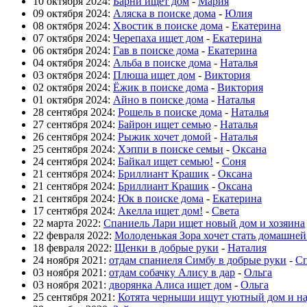
10 октября 2024:
Барни ищет дом
-
Мария
09 октября 2024:
Аляска в поиске дома
-
Юлия
08 октября 2024:
Хвостик в поиске дома
-
Екатерина
07 октября 2024:
Черепаха ищет дом
-
Екатерина
06 октября 2024:
Гав в поиске дома
-
Екатерина
04 октября 2024:
Альба в поиске дома
-
Наталья
03 октября 2024:
Плюша ищет дом
-
Виктория
02 октября 2024:
Ёжик в поиске дома
-
Виктория
01 октября 2024:
Айно в поиске дома
-
Наталья
28 сентября 2024:
Рошель в поиске дома
-
Наталья
27 сентября 2024:
Байрон ищет семью
-
Наталья
26 сентября 2024:
Рыжик хочет домой
-
Наталья
25 сентября 2024:
Хэппи в поиске семьи
-
Оксана
24 сентября 2024:
Байкал ищет семью!
-
Соня
21 сентября 2024:
Бриллиант Крашик
-
Оксана
21 сентября 2024:
Бриллиант Крашик
-
Оксана
21 сентября 2024:
Юк в поиске дома
-
Екатерина
17 сентября 2024:
Акелла ищет дом!
-
Света
22 марта 2022:
Спаниель Лари ищет новый дом и хозяина
22 февраля 2022:
Молоденькая Зора хочет стать домашне
18 февраля 2022:
Щенки в добрые руки
-
Наталия
24 ноября 2021:
отдам спаниеля Симбу в добрые руки
-
Сп
03 ноября 2021:
отдам собачку Алису в дар
-
Ольга
03 ноября 2021:
дворянка Алиса ищет дом
-
Ольга
25 сентября 2021:
Котята черныши ищут уютный дом и н