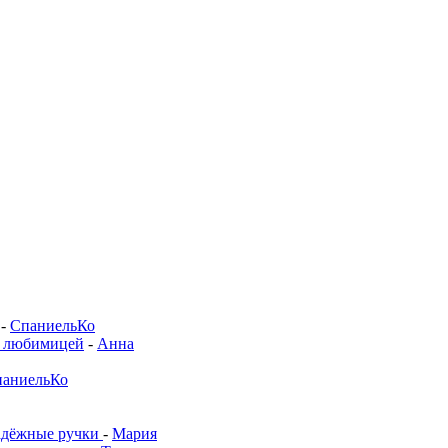
-
СпаниельКо
й любимицей
-
Анна
аниельКо
адёжные ручки
-
Мария