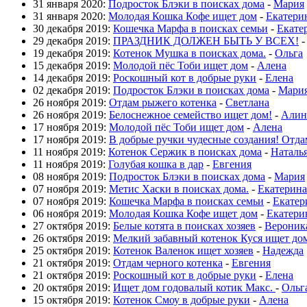
31 января 2020:
Подросток Блэки в поисках дома
-
Мария
31 января 2020:
Молодая Кошка Кофе ищет дом
-
Екатери
30 декабря 2019:
Кошечка Марфа в поисках семьи
-
Екате
29 декабря 2019:
ПРАЗДНИК ДОЛЖЕН БЫТЬ У ВСЕХ!
19 декабря 2019:
Котенок Мушка в поисках дома.
-
Ольга
15 декабря 2019:
Молодой пёс Тоби ищет дом
-
Алена
14 декабря 2019:
Роскошный кот в добрые руки
-
Елена
02 декабря 2019:
Подросток Блэки в поисках дома
-
Мари
26 ноября 2019:
Отдам рыжего котенка
-
Светлана
26 ноября 2019:
Белоснежное семейство ищет дом!
-
Алин
17 ноября 2019:
Молодой пёс Тоби ищет дом
-
Алена
17 ноября 2019:
В добрые ручки чудесные создания! Отда
11 ноября 2019:
Котенок Сержик в поисках дома
-
Наталь
11 ноября 2019:
Голубая кошка в дар
-
Евгения
08 ноября 2019:
Подросток Блэки в поисках дома
-
Мария
07 ноября 2019:
Метис Хаски в поисках дома.
-
Екатерина
07 ноября 2019:
Кошечка Марфа в поисках семьи
-
Екатер
06 ноября 2019:
Молодая Кошка Кофе ищет дом
-
Екатери
27 октября 2019:
Белые котята в поисках хозяев
-
Вероник
26 октября 2019:
Мелкий забавный котенок Куся ищет до
25 октября 2019:
Котенок Валенок ищет хозяев
-
Надежда
21 октября 2019:
Отдам черного котенка
-
Евгения
21 октября 2019:
Роскошный кот в добрые руки
-
Елена
20 октября 2019:
Ищет дом годовалый котик Макс.
-
Ольг
15 октября 2019:
Котенок Смоу в добрые руки
-
Алена