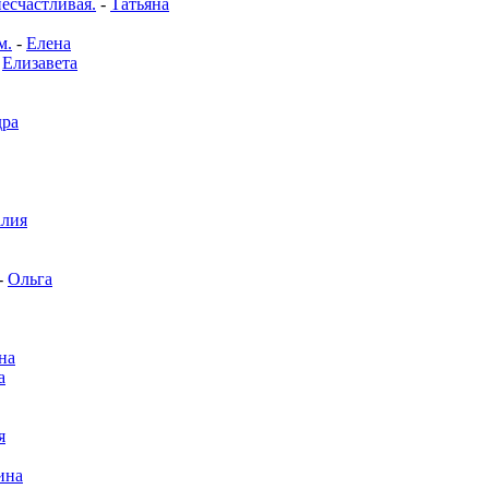
несчастливая.
-
Татьяна
м.
-
Елена
-
Елизавета
дра
алия
-
Ольга
на
а
я
ина