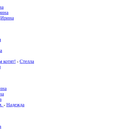
на
рина
-
Ирина
я
а
м котят!
-
Стелла
я
ина
на
а
м.
-
Надежда
а