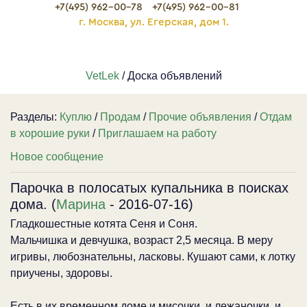
+7(495) 962-00-78
+7(495) 962-00-81
г. Москва, ул. Егерская, дом 1.
VetLek
/ Доска объявлений
Разделы:
Куплю
/
Продам
/
Прочие объявления
/
Отдам
в хорошие руки
/
Приглашаем на работу
Новое сообщение
Парочка в полосатых купальника в поисках
дома. (
Марина
- 2016-07-16)
Гладкошестные котята Сеня и Соня.
Мальчишка и девчушка, возраст 2,5 месяца. В меру
игривы, любознательны, ласковы. Кушают сами, к лотку
приучены, здоровы.
Есть в их временном доме и мисочки, и лежаночки, и