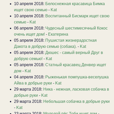
10 апреля 2018:
Белоснежная красавица Бимка
ищет свою семью
-
Kat
10 апреля 2018:
Воспитанный Бисмарк ищет свою
семью
-
Kat
06 апреля 2018:
Чудесный шестимесячный Кокос
очень ищет дом!
-
Екатерина
05 апреля 2018:
Пушистая жизнерадостная
Дакота в добрую семью (собака).
-
Kat
05 апреля 2018:
Дюшес - самый верный Друг в
добрую семью!
-
Kat
05 апреля 2018:
Статный красавец Денвер ищет
дом
-
Kat
04 апреля 2018:
Рыженькая помпушка-веселушка
Айва в добрые руки
-
Kat
29 марта 2018:
Ника - нежная, ласковая собачка в
добрые руки
-
Kat
29 марта 2018:
Небольшая собачка в добрые руки
-
Kat
23 марта 2018:
Молодой пёс Тоби ищет дом
-