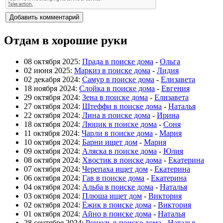
Отдам в хорошие руки
08 октября 2025:
Прада в поиске дома
-
Ольга
02 июня 2025:
Маркиз в поиске дома
-
Лидия
02 декабря 2024:
Самур в поиске дома
-
Елизавета
18 ноября 2024:
Слойка в поиске дома
-
Евгения
29 октября 2024:
Зена в поиске дома
-
Елизавета
27 октября 2024:
Штеффи в поиске дома
-
Наталья
22 октября 2024:
Лина в поиске дома
-
Ирина
18 октября 2024:
Люцик в поиске дома
-
Соня
11 октября 2024:
Чарли в поиске дома
-
Мария
10 октября 2024:
Барни ищет дом
-
Мария
09 октября 2024:
Аляска в поиске дома
-
Юлия
08 октября 2024:
Хвостик в поиске дома
-
Екатерина
07 октября 2024:
Черепаха ищет дом
-
Екатерина
06 октября 2024:
Гав в поиске дома
-
Екатерина
04 октября 2024:
Альба в поиске дома
-
Наталья
03 октября 2024:
Плюша ищет дом
-
Виктория
02 октября 2024:
Ёжик в поиске дома
-
Виктория
01 октября 2024:
Айно в поиске дома
-
Наталья
28 сентября 2024:
Рошель в поиске дома
-
Наталья