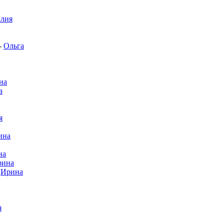
алия
-
Ольга
на
а
я
ина
на
рина
-
Ирина
я