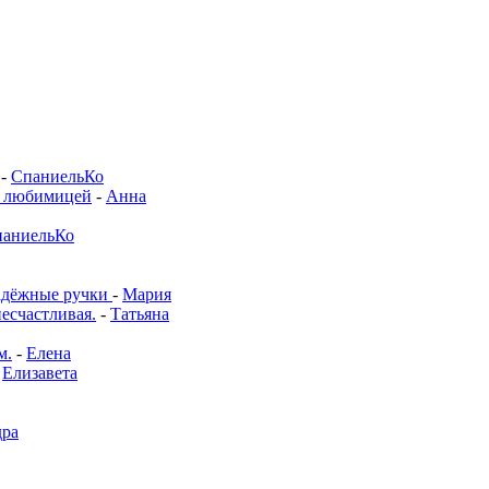
-
СпаниельКо
й любимицей
-
Анна
аниельКо
адёжные ручки
-
Мария
несчастливая.
-
Татьяна
м.
-
Елена
-
Елизавета
дра