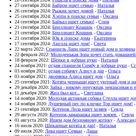
27 сентября 2024:
Байрон ищет семью
-
Наталья
26 сентября 2024:
Рыжик хочет домой
-
Наталья
25 сентября 2024:
Хэппи в поиске семьи
-
Оксана
24 сентября 2024:
Байкал ищет семью!
-
Соня
21 сентября 2024:
Бриллиант Крашик
-
Оксана
21 сентября 2024:
Бриллиант Крашик
-
Оксана
21 сентября 2024:
Юк в поиске дома
-
Екатерина
17 сентября 2024:
Акелла ищет дом!
-
Света
22 марта 2022:
Спаниель Лари ищет новый дом и хозяина
22 февраля 2022:
Молоденькая Зора хочет стать домашне
18 февраля 2022:
Щенки в добрые руки
-
Наталия
24 ноября 2021:
отдам спаниеля Симбу в добрые руки
-
Сп
03 ноября 2021:
отдам собачку Алису в дар
-
Ольга
03 ноября 2021:
дворянка Алиса ищет дом
-
Ольга
25 сентября 2021:
Котята черныши ищут уютный дом и н
29 декабря 2020:
Зайка - никому ненужная, некрасивая и 
11 декабря 2020:
Жил был кот...
-
Светлана
14 ноября 2020:
Молодая активная собака Стелла ищет до
14 ноября 2020:
Душевный пес по кличке Тор ищет дом!
21 сентября 2020:
Котенок Лиза ищет хозяев
-
Севда
29 августа 2020:
Котенок-замарашка ищет хоязев.
-
Севда
01 августа 2020:
Ищем дом бездомному котику
-
Алексан
16 июля 2020:
Шикарные котята в дар!
-
Наталья
09 июля 2020:
Лева ищет Семью
-
Даша