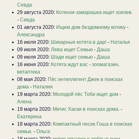
Севда
29 августа 2020:
Котенок-замарашка ищет хоязев.
-
Севда
01 августа 2020:
Ищем дом бездомному котику
-
Александра
16 июля 2020:
Шикарные котята в дар!
-
Наталья
09 июля 2020:
Лева ищет Семью
-
Даша
09 июля 2020:
Шади ищет семью
-
Даша
16 июня 2020:
Котята ждут вас
-
зоомагазин,
ветаптека
08 мая 2020:
Пёс интеллигент Джек в поисках
дома
-
Наталия
19 марта 2020:
Молодой пёс Тоби ищет дом
-
Алена
19 марта 2020:
Метис Хаски в поисках дома.
-
Екатерина
18 марта 2020:
Компактный песик Гоша в поисках
семьи.
-
Ольга
18 марта 2020:
метис овчарки в добрые руки
-