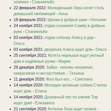
хозяина
-
СпаниельКо
22 февраля 2022:
Молоденькая Зора хочет стать
домашней любимицей
-
Анна
18 февраля 2022:
Щенки в добрые руки
-
Наталия
24 ноября 2021:
отдам спаниеля Симбу в добрые
руки
-
СпаниельКо
03 ноября 2021:
отдам собачку Алису в дар
-
Ольга
03 ноября 2021:
дворянка Алиса ищет дом
-
Ольга
25 сентября 2021:
Котята черныши ищут уютный
дом и надёжные ручки
-
Мария
29 декабря 2020:
Зайка - никому ненужная,
некрасивая и несчастливая.
-
Татьяна
11 декабря 2020:
Жил был кот...
-
Светлана
14 ноября 2020:
Молодая активная собака Стелла
ищет дом.
-
Елена
14 ноября 2020:
Душевный пес по кличке Тор
ищет дом!
-
Елизавета
21 сентября 2020:
Котенок Лиза ищет хозяев
-