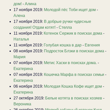
дом!
-
Алина
17 ноября 2019:
Молодой пёс Тоби ищет дом
-
Алена
17 ноября 2019:
В добрые ручки чудесные
создания! Отдам котят!
-
Стелла
11 ноября 2019:
Котенок Сержик в поисках дома
-
Наталья
11 ноября 2019:
Голубая кошка в дар
-
Евгения
08 ноября 2019:
Подросток Блэки в поисках дома
-
Мария
07 ноября 2019:
Метис Хаски в поисках дома.
-
Екатерина
07 ноября 2019:
Кошечка Марфа в поисках семьи
-
Екатерина
06 ноября 2019:
Молодая Кошка Кофе ищет дом
-
Екатерина
27 октября 2019:
Белые котята в поисках хозяев
-
Вероника
26 октября 2019:
Мелкий забавный котенок Куся